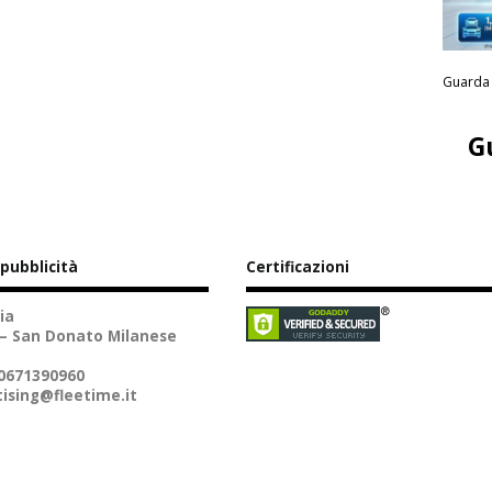
Guarda 
G
 pubblicità
Certificazioni
ia
 – San Donato Milanese
10671390960
ising@fleetime.it