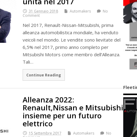
unità nel 2017
31 Gennaio 2018
Automakers
No
Comment
Nel 2017, Renault-Nissan-Mitsubishi, prima
alleanza automobilistica mondiale, ha venduto
veicoli nel mondo. Le vendite sono lievitate del
6,5% nel 2017, primo anno completo per
Mitsubishi Motors come membro dell’Alleanza.
Tali…
Continue Reading
Fleeti
Alleanza 2022:
Renault,Nissan e Mitsubishi
insieme per un futuro
elettrico
15 Settembre 2017
Automakers
No