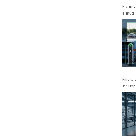
Ricaric
è inutil
Filiera
svilup