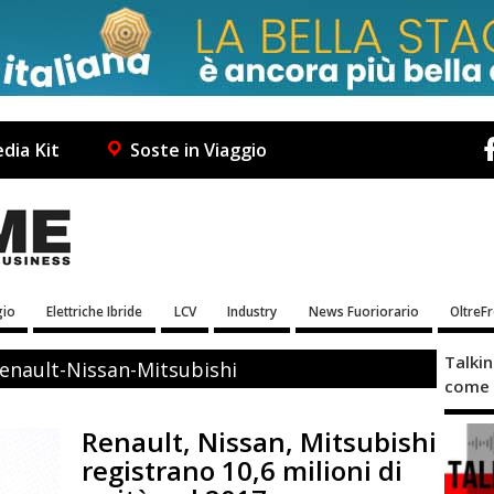
dia Kit
Soste in Viaggio
io
Elettriche Ibride
LCV
Industry
News Fuoriorario
OltreF
Talki
Renault-Nissan-Mitsubishi
come 
Renault, Nissan, Mitsubishi
registrano 10,6 milioni di