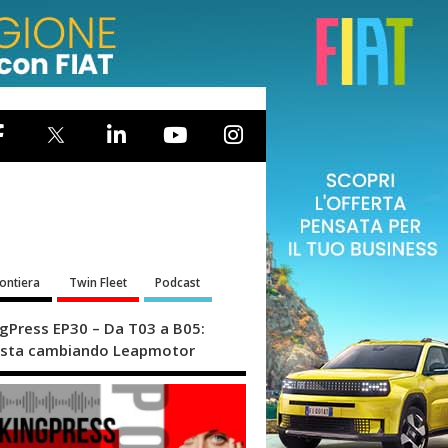
rontiera
Twin Fleet
Podcast
ngPress EP30 – Da T03 a B05:
sta cambiando Leapmotor