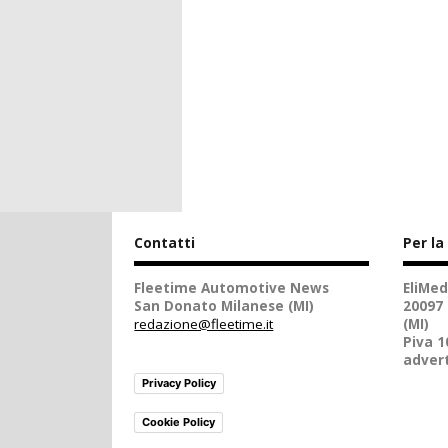
Contatti
Per la
Fleetime Automotive News
EliMed
San Donato Milanese (MI)
20097
redazione@fleetime.it
(MI)
Piva 
advert
Privacy Policy
Cookie Policy