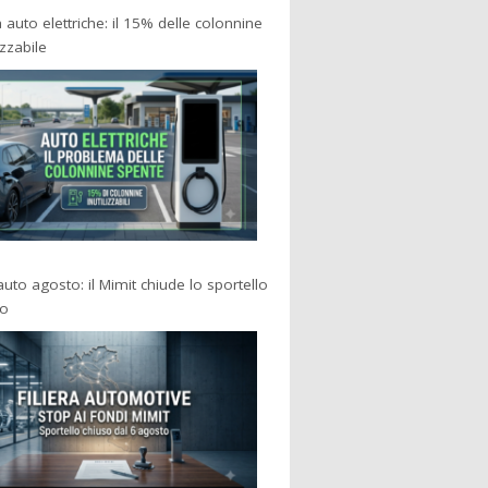
a auto elettriche: il 15% delle colonnine
izzabile
 auto agosto: il Mimit chiude lo sportello
po