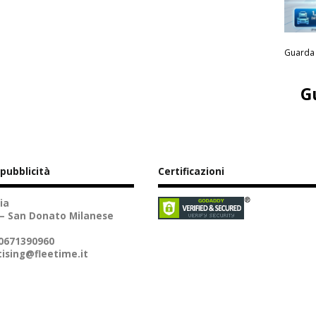
Guarda 
G
 pubblicità
Certificazioni
ia
 – San Donato Milanese
10671390960
ising@fleetime.it