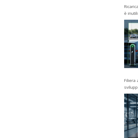
Ricaric
è inutil
Filiera
svilup