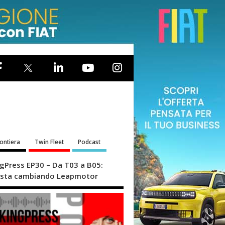
rontiera
Twin Fleet
Podcast
ngPress EP30 – Da T03 a B05:
sta cambiando Leapmotor