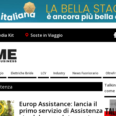
dia Kit
Soste in Viaggio
io
Elettriche Ibride
LCV
Industry
News Fuoriorario
OltreF
Talki
stenza
come 
Europ Assistance: lancia il
primo servizio di Assistenza