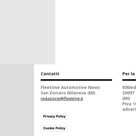
Contatti
Per la
Fleetime Automotive News
EliMed
San Donato Milanese (MI)
20097
redazione@fleetime.it
(MI)
Piva 
advert
Privacy Policy
Cookie Policy