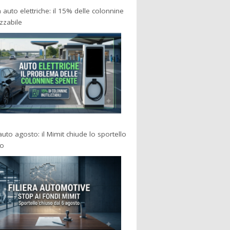
a auto elettriche: il 15% delle colonnine
izzabile
 auto agosto: il Mimit chiude lo sportello
po