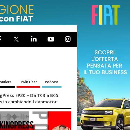
rontiera
Twin Fleet
Podcast
ngPress EP30 – Da T03 a B05:
sta cambiando Leapmotor