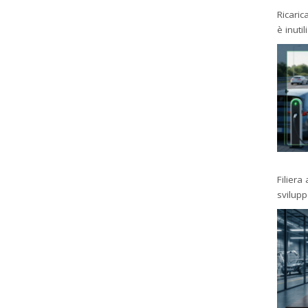
Ricaric
è inutil
Filiera
svilup