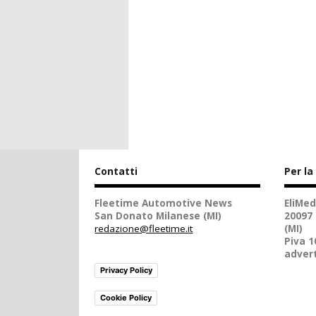
Contatti
Per la
Fleetime Automotive News
EliMed
San Donato Milanese (MI)
20097
redazione@fleetime.it
(MI)
Piva 
advert
Privacy Policy
Cookie Policy