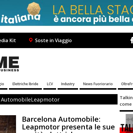
dia Kit
Soste in Viaggio
io
Elettriche Ibride
LCV
Industry
News Fuoriorario
OltreF
Talki
na AutomobileLeapmotor
come 
Barcelona Automobile:
Leapmotor presenta le sue