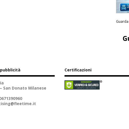
Guarda 
G
 pubblicità
Certificazioni
ia
 – San Donato Milanese
10671390960
ising@fleetime.it