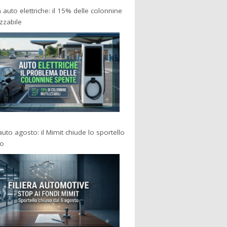
a auto elettriche: il 15% delle colonnine
izzabile
 auto agosto: il Mimit chiude lo sportello
po