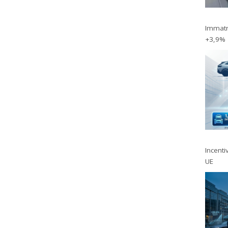
Immatri
+3,9%
Incentiv
UE