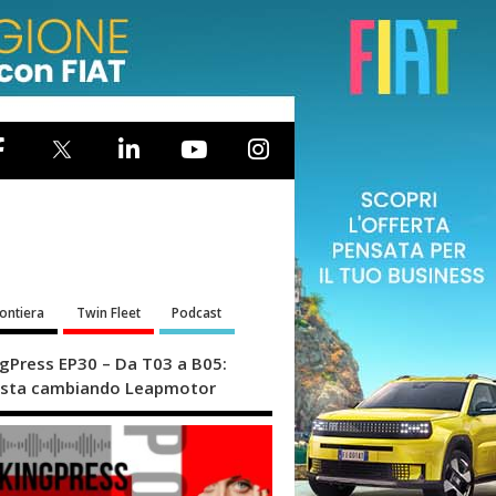
rontiera
Twin Fleet
Podcast
ngPress EP30 – Da T03 a B05:
sta cambiando Leapmotor