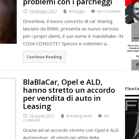
problemi con i parcheggi
16 Maggio 2017
Noleggio
No Comment
DriveNow, il nuovo concetto di car sharing
lanciato da BMW, presenta un nuovo servizio
per i propri clienti, il suo nome è Handshake. IN
COSA CONSISTE? Spesso e volentieri a…
Continue Reading
BlaBlaCar, Opel e ALD,
hanno stretto un accordo
Fleeti
per vendita di auto in
Leasing
16 Aprile 2017
Breaking news
No
Comment
Grazie ad un accordo stretto con Opel e ALD
Automotive, gli utenti più attivi della