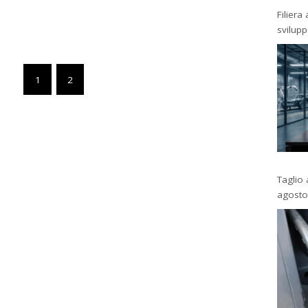
Filiera
svilup
1
2
Taglio 
agosto