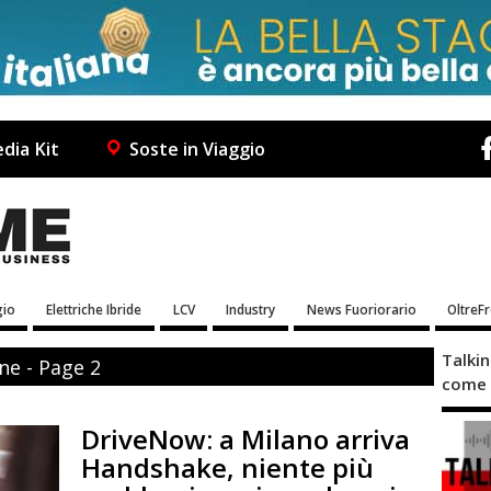
dia Kit
Soste in Viaggio
io
Elettriche Ibride
LCV
Industry
News Fuoriorario
OltreF
Talki
ne - Page 2
come 
DriveNow: a Milano arriva
Handshake, niente più