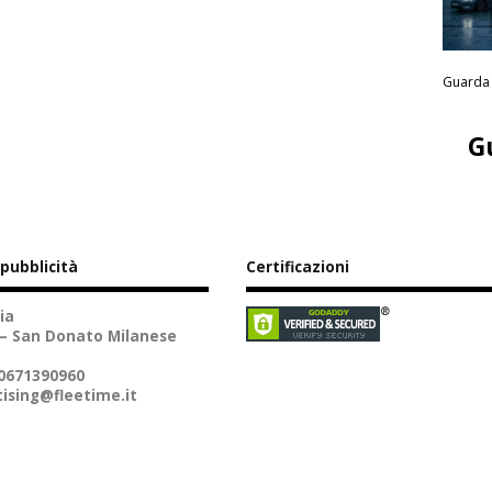
Guarda 
G
 pubblicità
Certificazioni
ia
 – San Donato Milanese
10671390960
ising@fleetime.it