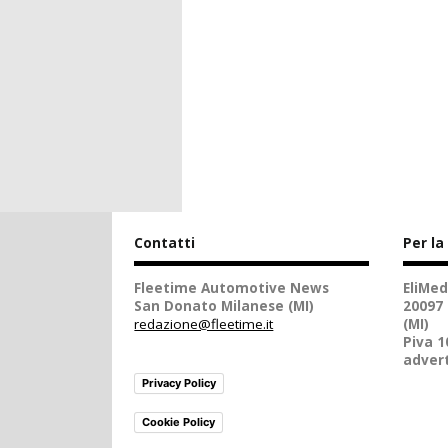
Contatti
Per la
Fleetime Automotive News
EliMed
San Donato Milanese (MI)
20097
redazione@fleetime.it
(MI)
Piva 
advert
Privacy Policy
Cookie Policy