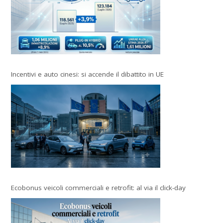
Incentivi e auto cinesi: si accende il dibattito in UE
Ecobonus veicoli commerciali e retrofit: al via il click-day