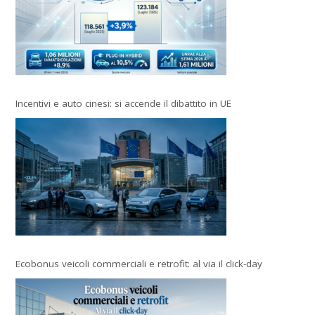
Incentivi e auto cinesi: si accende il dibattito in UE
Ecobonus veicoli commerciali e retrofit: al via il click-day