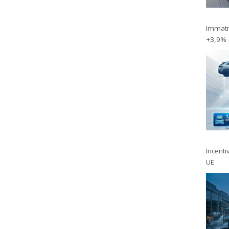
Immatri
+3,9%
Incentiv
UE