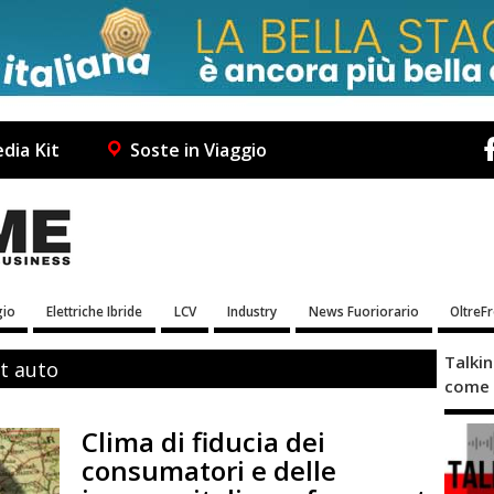
dia Kit
Soste in Viaggio
io
Elettriche Ibride
LCV
Industry
News Fuoriorario
OltreF
Talki
at auto
come 
Clima di fiducia dei
consumatori e delle