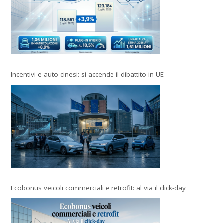
Incentivi e auto cinesi: si accende il dibattito in UE
Ecobonus veicoli commerciali e retrofit: al via il click-day