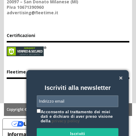
20097 – San Donato Milanese (MI)
Piva 10671390960
advertising@fleetime.it
Certificazioni
Fleetime App
Iscriviti alla newsletter
Copyright ©2026. FLEETIME
Acconsento al trattamento dei miei
dati e dichiaro di aver preso visione
della
privacy policy
Le tue preferenze relative alla privacy
Informativa sulla raccolta
Iscriviti