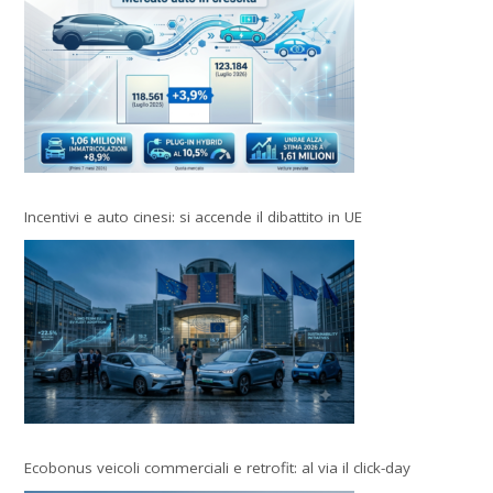
Incentivi e auto cinesi: si accende il dibattito in UE
Ecobonus veicoli commerciali e retrofit: al via il click-day