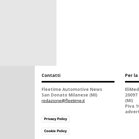
Contatti
Per la
Fleetime Automotive News
EliMed
San Donato Milanese (MI)
20097
redazione@fleetime.it
(MI)
Piva 
advert
Privacy Policy
Cookie Policy