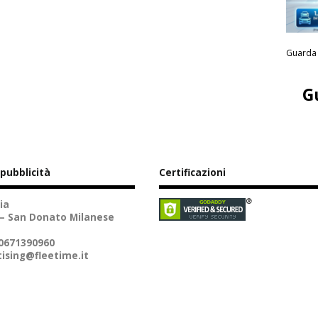
Guarda 
G
 pubblicità
Certificazioni
ia
 – San Donato Milanese
10671390960
ising@fleetime.it