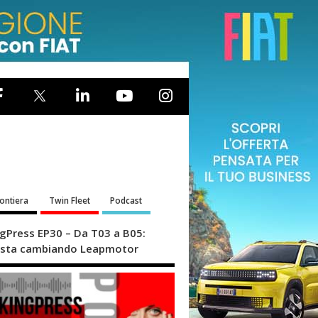
rontiera
Twin Fleet
Podcast
ngPress EP30 – Da T03 a B05:
sta cambiando Leapmotor