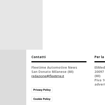
Contatti
Per la
Fleetime Automotive News
EliMed
San Donato Milanese (MI)
20097
redazione@fleetime.it
(MI)
Piva 
advert
Privacy Policy
Cookie Policy