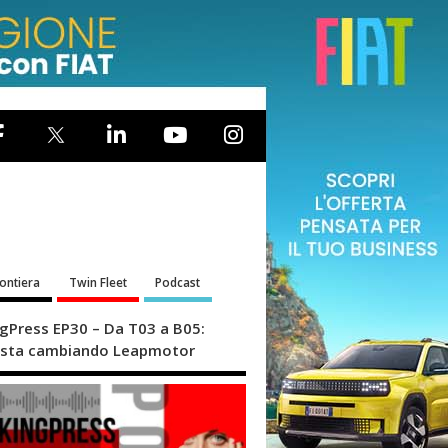
rontiera
Twin Fleet
Podcast
ngPress EP30 – Da T03 a B05:
sta cambiando Leapmotor