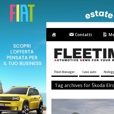
Contatti
Me
Fleet Manager
Case auto
Nolegg
Tag archives for Škoda Elr