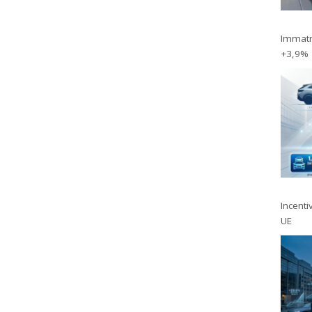
Immatri
+3,9%
Incentiv
UE