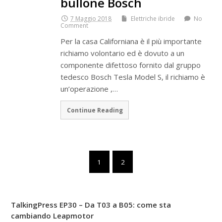
bullone Bosch
7 Maggio 2018
Elettriche ibride
No
Comment
Per la casa Californiana è il più importante
richiamo volontario ed è dovuto a un
componente difettoso fornito dal gruppo
tedesco Bosch Tesla Model S, il richiamo è
un’operazione ,…
Continue Reading
1
2
TalkingPress EP30 – Da T03 a B05: come sta
cambiando Leapmotor