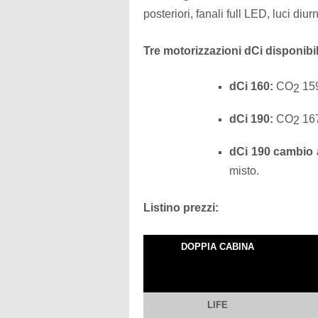
posteriori, fanali full LED, luci diur
Tre motorizzazioni dCi disponi
dCi 160:
CO
159
2
dCi 190:
CO
167
2
dCi 190 cambio
misto.
Listino prezzi:
DOPPIA CABINA
LIFE