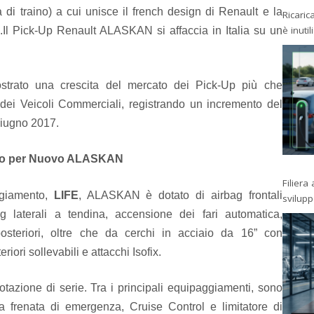
à di traino) a cui unisce il french design di Renault e la
Ricaric
è inutil
.
Il Pick-Up Renault ALASKAN si affaccia in Italia su un
mostrato una crescita del mercato dei Pick-Up più che
 dei Veicoli Commerciali, registrando un incremento del
giugno 2017.
ento per Nuovo ALASKAN
Filiera
ggiamento,
LIFE
, ALASKAN è dotato di airbag frontali
svilup
 laterali a tendina, accensione dei fari automatica,
 e posteriori, oltre che da cerchi in acciaio da 16” con
iori sollevabili e attacchi Isofix.
zione di serie. Tra i principali equipaggiamenti, sono
a frenata di emergenza, Cruise Control e limitatore di