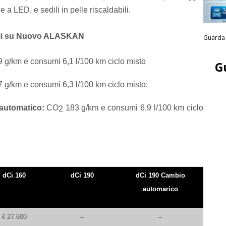
ne a LED, e sedili in pelle riscaldabili.
bili su Nuovo ALASKAN
Guarda 
 g/km e consumi 6,1 l/100 km ciclo misto
G
 g/km e consumi 6,3 l/100 km ciclo misto;
 automatico:
CO
183 g/km e consumi 6,9 l/100 km ciclo
2
dCi 160
dCi 190
dCi 190 Cambio
automarico
€
27.600
–
–