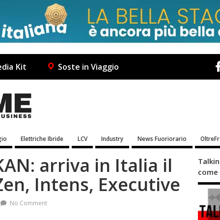
dia Kit
Soste in Viaggio
io
Elettriche Ibride
LCV
Industry
News Fuoriorario
OltreF
N: arriva in Italia il
Talki
come 
 Zen, Intens, Executive
No Comment