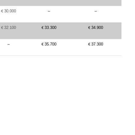
€
30.000
–
–
€
€
€
32.100
33.300
34.900
€
€
–
35.700
37.300