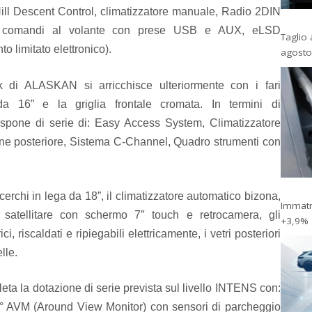
Hill Descent Control, climatizzatore manuale, Radio 2DIN
h e comandi al volante con prese USB e AUX, eLSD
Taglio 
to limitato elettronico).
agosto
ok di ALASKAN si arricchisce ulteriormente con i fari
da 16” e la griglia frontale cromata. In termini di
ispone di serie di: Easy Access System, Climatizzatore
one posteriore, Sistema C-Channel, Quadro strumenti con
cerchi in lega da 18”, il climatizzatore automatico bizona,
Immatri
ore satellitare con schermo 7″ touch e retrocamera,
gli
+3,9%
ici, riscaldati e ripiegabili elettricamente, i vetri posteriori
lle.
leta la dotazione di serie prevista sul livello INTENS con:
0° AVM (Around View Monitor) con sensori di parcheggio