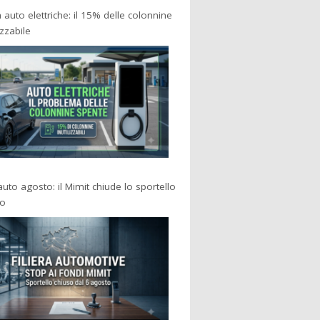
a auto elettriche: il 15% delle colonnine
izzabile
 auto agosto: il Mimit chiude lo sportello
po