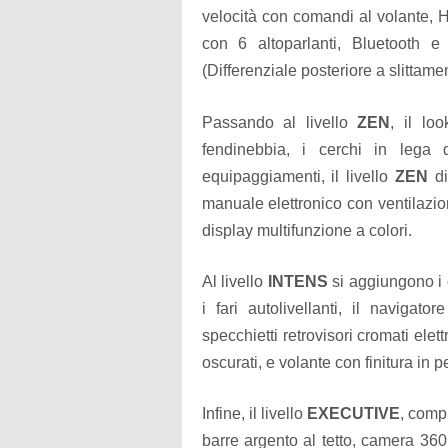
velocità con comandi al volante, 
con 6 altoparlanti, Bluetoot
(Differenziale posteriore a slittamen
Passando al livello
ZEN
, il lo
fendinebbia, i cerchi in lega 
equipaggiamenti, il livello
ZEN
d
manuale elettronico con ventilazi
display multifunzione a colori.
Al livello
INTENS
si aggiungono i 
i fari autolivellanti, il navigat
specchietti retrovisori cromati elettr
oscurati, e volante con finitura in pe
Infine,
il livello
EXECUTIVE
, comp
barre argento al tetto, camera 36