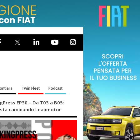
rontiera
Twin Fleet
Podcast
ngPress EP30 – Da T03 a B05:
sta cambiando Leapmotor