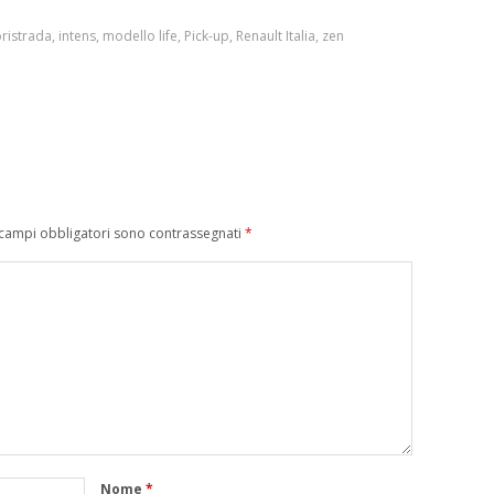
oristrada
,
intens
,
modello life
,
Pick-up
,
Renault Italia
,
zen
 campi obbligatori sono contrassegnati
*
Nome
*