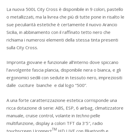
La nuova 500L City Cross è disponibile in 9 colori, pastello
o metallizzati, ma la livrea che più di tutte pone in risalto le
sue peculiarità estetiche è certamente il nuovo Arancio
Sicilia, in abbinamento con il raffinato tetto nero che
richiama i numerosi elementi della stessa tinta presenti
sulla City Cross.
Impronta giovane e funzionale all’interno dove spiccano
l’avvolgente fascia plancia, disponibile nera o bianca, e gli
ergonomici sedili con sedute in tessuto nero, impreziositi
dalle cuciture bianche e dal logo “500”.
A una forte caratterizzazione estetica corrisponde una
ricca dotazione di serie: ABS, ESP, 6 airbag, climatizzatore
manuale, cruise control, volante in
techno
pelle
multifunzione, display a colori TFT da 3’5″, radio
TM
touchscreen Uconnect
HD LIVE con Bluetooth e