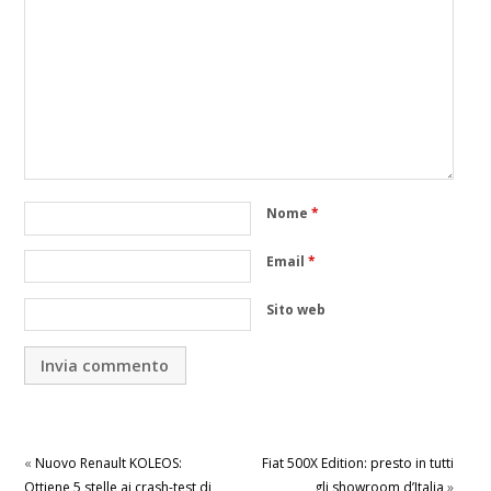
Nome
*
Email
*
Sito web
«
Nuovo Renault KOLEOS:
Fiat 500X Edition: presto in tutti
Ottiene 5 stelle ai crash-test di
gli showroom d’Italia
»