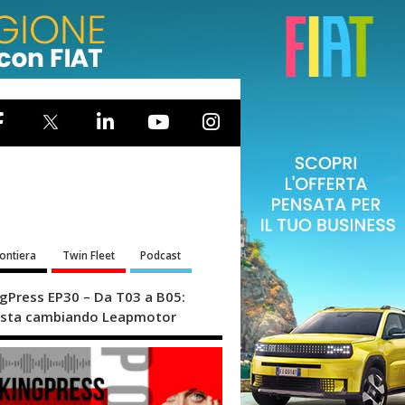
rontiera
Twin Fleet
Podcast
ngPress EP30 – Da T03 a B05:
sta cambiando Leapmotor