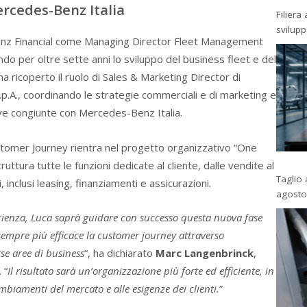
rcedes-Benz Italia
Filiera
svilup
nz Financial come Managing Director Fleet Management
ndo per oltre sette anni lo sviluppo del business fleet e del
a ricoperto il ruolo di Sales & Marketing Director di
p.A., coordinando le strategie commerciali e di marketing e
tive congiunte con Mercedes-Benz Italia.
tomer Journey rientra nel progetto organizzativo “One
uttura tutte le funzioni dedicate al cliente, dalle vendite al
Taglio 
, inclusi leasing, finanziamenti e assicurazioni.
agosto
erienza, Luca saprà guidare con successo questa nuova fase
sempre più efficace la customer journey attraverso
rse aree di business
“, ha dichiarato
Marc Langenbrinck
,
 “
Il risultato sarà un’organizzazione più forte ed efficiente, in
biamenti del mercato e alle esigenze dei clienti.
”