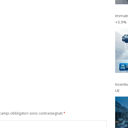
Immatri
+3,9%
Incentiv
UE
 campi obbligatori sono contrassegnati
*