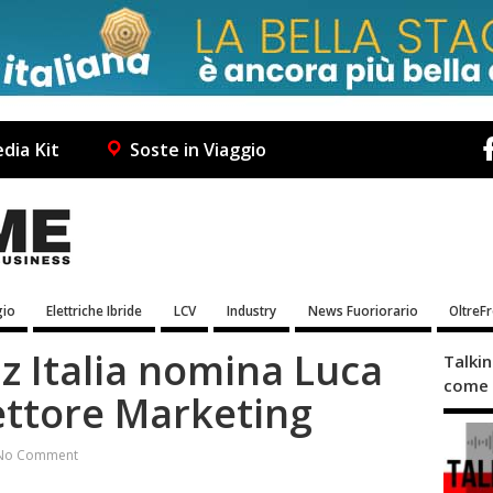
dia Kit
Soste in Viaggio
io
Elettriche Ibride
LCV
Industry
News Fuoriorario
OltreF
 Italia nomina Luca
Talki
come 
ettore Marketing
No Comment