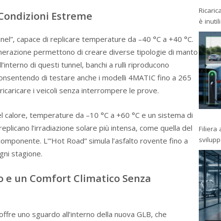
Ricaric
Condizioni Estreme
è inutil
unnel”, capace di replicare temperature da –40 °C a +40 °C.
nerazione permettono di creare diverse tipologie di manto
’interno di questi tunnel, banchi a rulli riproducono
consentendo di testare anche i modelli 4MATIC fino a 265
o ricaricare i veicoli senza interrompere le prove.
l calore, temperature da –10 °C a +60 °C e un sistema di
plicano l’irradiazione solare più intensa, come quella del
Filiera
svilup
omponente. L'”Hot Road” simula l’asfalto rovente fino a
gni stagione.
o e un Comfort Climatico Senza
ffre uno sguardo all’interno della nuova GLB, che