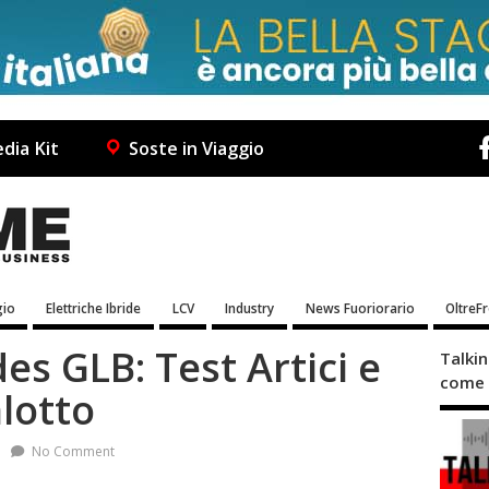
dia Kit
Soste in Viaggio
io
Elettriche Ibride
LCV
Industry
News Fuoriorario
OltreF
s GLB: Test Artici e
Talki
come 
lotto
No Comment