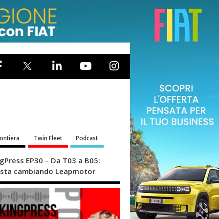
rontiera
Twin Fleet
Podcast
ngPress EP30 – Da T03 a B05:
sta cambiando Leapmotor