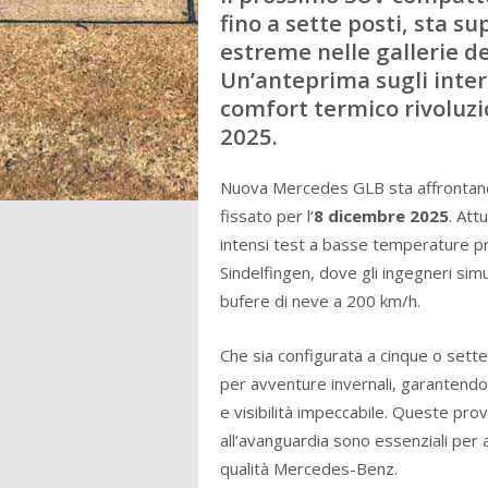
fino a sette posti, sta s
estreme nelle gallerie de
Un’anteprima sugli inter
comfort termico rivoluzio
2025.
Nuova Mercedes GLB sta affrontand
fissato per l’
8 dicembre 2025
. Att
intensi test a basse temperature p
Sindelfingen, dove gli ingegneri simu
bufere di neve a 200 km/h.
Che sia configurata a cinque o sett
per avventure invernali, garantendo
e visibilità impeccabile. Queste prov
all’avanguardia sono essenziali per as
qualità Mercedes-Benz.