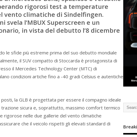
uperando rigorosi test a temperature
l vento climatiche di Sindelfingen.
ni svela l’MBUX Superscreen e un
nario, in vista del debutto l’8 dicembre
o le sfide più estreme prima del suo debutto mondiale
ualmente, il SUV compatto di Stoccarda è protagonista di
resso il Mercedes Technology Center (MTC) di
lano condizioni artiche fino a -40 gradi Celsius e autentiche
e posti, la GLB è progettata per essere il compagno ideale
 trazione sicura e, soprattutto, massimo comfort termico
e rigorose nelle due gallerie del vento climatiche
sicurare che il veicolo rispetti gli elevati standard di
Break