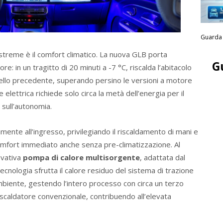
Guarda 
 estreme è il comfort climatico. La nuova GLB porta
G
ore: in un tragitto di 20 minuti a -7 °C, riscalda l’abitacolo
llo precedente, superando persino le versioni a motore
lettrica richiede solo circa la metà dell’energia per il
 sull’autonomia.
mente all’ingresso, privilegiando il riscaldamento di mani e
omfort immediato anche senza pre-climatizzazione. Al
ovativa
pompa di calore multisorgente
, adattata dal
ologia sfrutta il calore residuo del sistema di trazione
 ambiente, gestendo l’intero processo con circa un terzo
riscaldatore convenzionale, contribuendo all’elevata