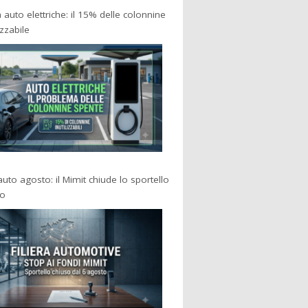
a auto elettriche: il 15% delle colonnine
izzabile
 auto agosto: il Mimit chiude lo sportello
po