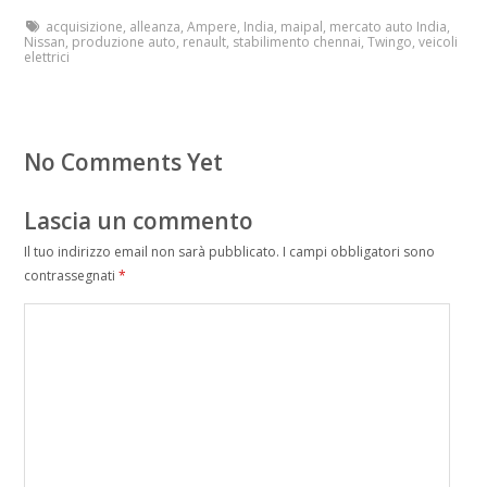
acquisizione
,
alleanza
,
Ampere
,
India
,
maipal
,
mercato auto India
,
Nissan
,
produzione auto
,
renault
,
stabilimento chennai
,
Twingo
,
veicoli
elettrici
No Comments Yet
Lascia un commento
Il tuo indirizzo email non sarà pubblicato.
I campi obbligatori sono
contrassegnati
*