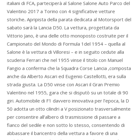
italiani di FCA, parteciperà al Salone Salone Auto Parco del
Valentino 2017 a Torino con 4 significative vetture
storiche
.
Apripista della parata dedicata al Motorsport del
sabato sarà la Lancia D50. La vettura, progettata da
Vittorio Jano, è una delle otto monoposto costruite per il
Campionato del Mondo di Formula 1del 1954 – quella al
Salone è la vettura di Villoresi – e in seguito cedute alla
scuderia Ferrari che nel 1955 vinse il titolo con Manuel
Fangio a conferma che la Squadra Corse Lancia ,composta
anche da Alberto Ascari ed Eugenio Castellotti, era sulla
strada giusta. La D50 vinse con Ascari il Gran Premio
Valentino nel 1955, gara che si disputò su un totale di 90
giri. Automobile di F1 davvero innovativa per l’epoca, la D
50 adotta un otto cilindri a V posizionato trasversalmente
per consentire all’albero di trasmissione di passare a
fianco del sedile e non sotto lo stesso, consentendo di
abbassare il baricentro della vettura a favore di una