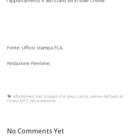
l’appuntamento è allo stand 86 in viale Crivelli!
Fonte: Ufficio stampa FCA.
Redazione Fleetime.
Alfa Romeo
,
Fiat
,
Gruppo FCA
,
Jeep
,
Lancia
,
salone dell'auto di
Torino 2017
,
terza edizione
No Comments Yet