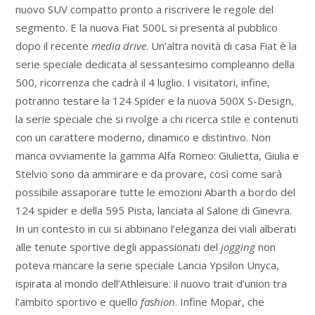
nuovo SUV compatto pronto a riscrivere le regole del
segmento. E la nuova Fiat 500L si presenta al pubblico
dopo il recente
media drive
. Un’altra novità di casa Fiat è la
serie speciale dedicata al sessantesimo compleanno della
500, ricorrenza che cadrà il 4 luglio. I visitatori, infine,
potranno testare la 124 Spider e la nuova 500X S-Design,
la serie speciale che si rivolge a chi ricerca stile e contenuti
con un carattere moderno, dinamico e distintivo. Non
manca ovviamente la gamma Alfa Romeo: Giulietta, Giulia e
Stelvio sono da ammirare e da provare, così come sarà
possibile assaporare tutte le emozioni Abarth a bordo del
124 spider e della 595 Pista, lanciata al Salone di Ginevra.
In un contesto in cui si abbinano l’eleganza dei viali alberati
alle tenute sportive degli appassionati del
jogging
non
poteva mancare la serie speciale Lancia Ypsilon Unyca,
ispirata al mondo dell’Athleisure: il nuovo trait d’union tra
l’ambito sportivo e quello
fashion
. Infine Mopar, che