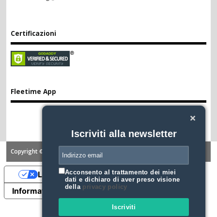
Certificazioni
Fleetime App
Iscriviti alla newsletter
Copyright ©2026. FLEETIME
Acconsento al trattamento dei miei
Le tue preferenze relative alla privacy
dati e dichiaro di aver preso visione
della
privacy policy
Informativa sulla raccolta
Iscriviti