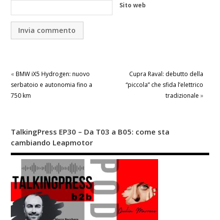
Sito web
«
BMW iX5 Hydrogen: nuovo
Cupra Raval: debutto della
serbatoio e autonomia fino a
“piccola” che sfida l’elettrico
750 km
tradizionale
»
TalkingPress EP30 – Da T03 a B05: come sta
cambiando Leapmotor