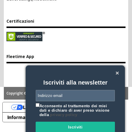
Certificazioni
Fleetime App
Iscriviti alla newsletter
Copyright ©2026. FLEETIME
Acconsento al trattamento dei miei
Le tue preferenze relative alla privacy
dati e dichiaro di aver preso visione
della
privacy policy
Informativa sulla raccolta
Iscriviti