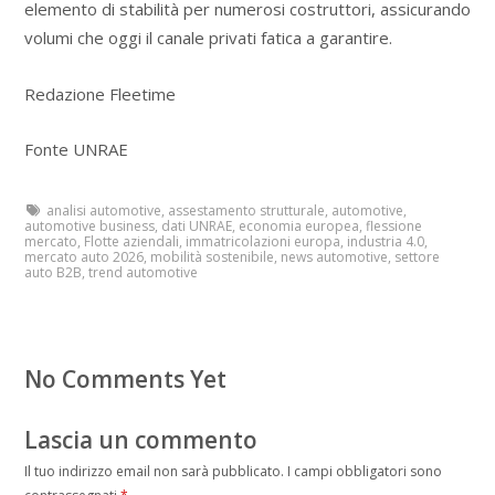
elemento di stabilità per numerosi costruttori, assicurando
volumi che oggi il canale privati fatica a garantire.
Redazione Fleetime
Fonte UNRAE
analisi automotive
,
assestamento strutturale
,
automotive
,
automotive business
,
dati UNRAE
,
economia europea
,
flessione
mercato
,
Flotte aziendali
,
immatricolazioni europa
,
industria 4.0
,
mercato auto 2026
,
mobilità sostenibile
,
news automotive
,
settore
auto B2B
,
trend automotive
No Comments Yet
Lascia un commento
Il tuo indirizzo email non sarà pubblicato.
I campi obbligatori sono