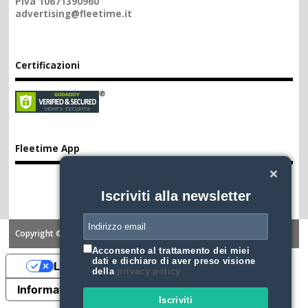
Piva 10671390960
advertising@fleetime.it
Certificazioni
Fleetime App
Iscriviti alla newsletter
Copyright ©2026. FLEETIME
Acconsento al trattamento dei miei
dati e dichiaro di aver preso visione
Le tue preferenze relative alla privacy
della
privacy policy
Informativa sulla raccolta
Iscriviti