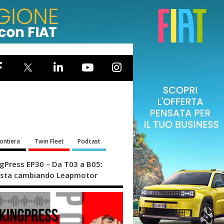
rontiera
Twin Fleet
Podcast
ngPress EP30 – Da T03 a B05:
sta cambiando Leapmotor