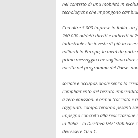
nel contesto di una mobilità in evoluz
tecnologiche che impongono cambia
Con oltre 5.000 imprese in Italia, un f
260.000 addetti diretti e indiretti (il
industriale che investe di più in ricer
miliardi in Europa, la metà da parte 
primo messaggio che vogliamo dare ogg
merita nel programma del Paese: non 
sociale e occupazionale senza la creaz
l’ampliamento del tessuto imprenditori
a zero emissioni è ormai tracciata e r
raggiunti, comporteranno pesanti san
impegno concreto alla realizzazione d
in Italia – la Direttiva DAFI stabilisc
dev’essere 10 a 1.