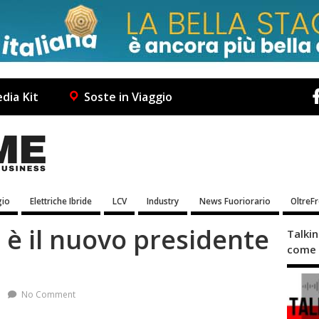
dia Kit
Soste in Viaggio
io
Elettriche Ibride
LCV
Industry
News Fuoriorario
OltreF
 è il nuovo presidente
Talki
come 
No Comment