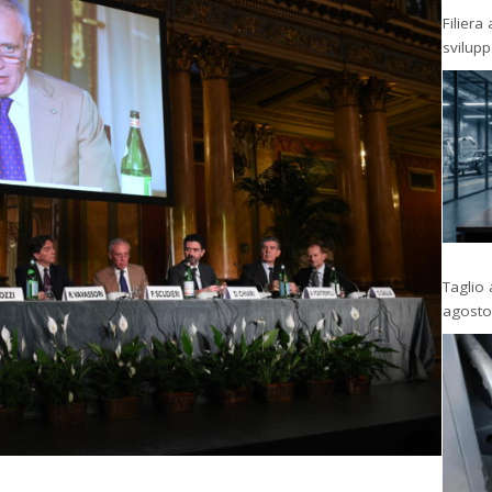
Filiera
svilup
Taglio 
agosto