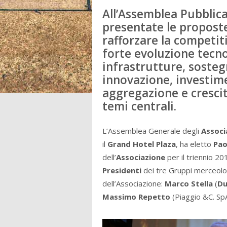
All’Assemblea Pubblica
presentate le proposte
rafforzare la competiti
forte evoluzione tecno
infrastrutture, sostegn
innovazione, investime
aggregazione e crescit
temi centrali.
L’Assemblea Generale degli
Associ
il
Grand Hotel Plaza
, ha eletto
Paol
dell’
Associazione
per il triennio 2
Presidenti
dei tre Gruppi merceolo
dell’Associazione:
Marco Stella
(
Du
Massimo Repetto
(Piaggio &C. SpA