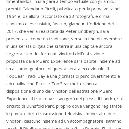
cimentandosi in una gara a tempo virtuale con gli amici. I
premi Il Calendario Pirelli, pubblicato per la prima volta nel
1964 e, da allora raccontato da 33 fotografi, è ormai
sinonimo di esclusività, fascino, glamour. L’edizione del
2017, che verrà realizzata da Peter Lindbergh, sarà
presentata, come da tradizione, verso la fine di novembre
in una serata di gala che si terrà in una capitale ancora
segreta. Uno dei fortunati vincitori dell’estrazione
proposta dalla P Zero Experience sarà ospite, insieme ad
un accompagnatore, di questa serata eccezionale. Il
TopGear Track Day è una giornata di puro divertimento e
adrenalina che Pirelli e TopGear metteranno a
disposizione di uno dei vincitori dell’estrazione P Zero
Experience. Il track day si svolgerà nei pressi di Londra, sul
circuito di Dunsfold Park, proprio dove vengono registrate
le puntate della trasmissione televisiva. Infine, altri due
vincitori, ciascuno insieme ad un accompagnatore, saranno
ospiti di Pirelli durante il prossimo Gran Premio d’Italia, che