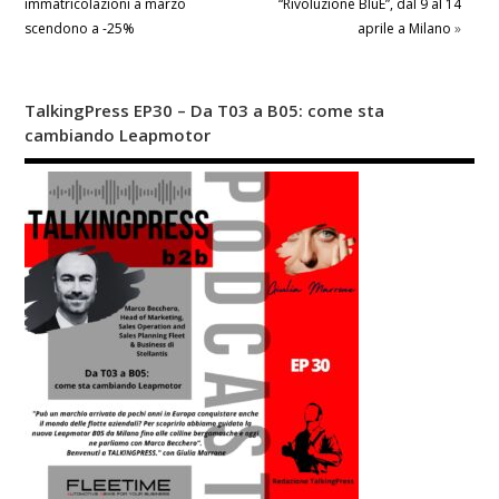
immatricolazioni a marzo
“Rivoluzione BluE”, dal 9 al 14
scendono a -25%
aprile a Milano
»
TalkingPress EP30 – Da T03 a B05: come sta
cambiando Leapmotor