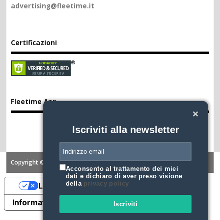
advertising@fleetime.it
Certificazioni
Fleetime App
Iscriviti alla newsletter
Copyright ©2026. FLEETIME
Acconsento al trattamento dei miei
dati e dichiaro di aver preso visione
della
privacy policy
Le tue preferenze relative alla privacy
Informativa sulla raccolta
Iscriviti