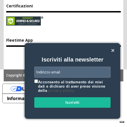
Certificazioni
Fleetime App
Iscriviti alla newsletter
Copyright ©2026. FLEETIME
Acconsento al trattamento dei miei
dati e dichiaro di aver preso visione
Le tue preferenze relative alla privacy
della
privacy policy
Informativa sulla raccolta
Iscriviti