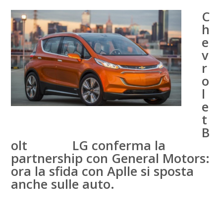
C
h
e
v
r
o
l
e
t
B
olt LG conferma la
partnership con General Motors:
ora la sfida con Aplle si sposta
anche sulle auto.