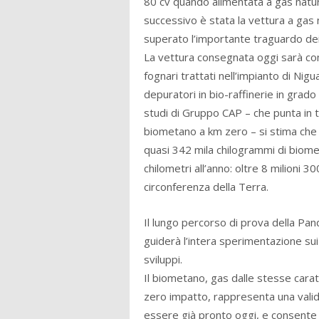
80 cv quando alimentata a gas natura
successivo è stata la vettura a gas 
superato l’importante traguardo dei
La vettura consegnata oggi sarà com
fognari trattati nell’impianto di Ni
depuratori in bio-raffinerie in grado
studi di Gruppo CAP – che punta in t
biometano a km zero – si stima che 
quasi 342 mila chilogrammi di biomet
chilometri all’anno: oltre 8 milioni 3
circonferenza della Terra.
Il lungo percorso di prova della Pa
guiderà l’intera sperimentazione sui
sviluppi.
Il biometano, gas dalle stesse carat
zero impatto, rappresenta una valida 
essere già pronto oggi, e consente r