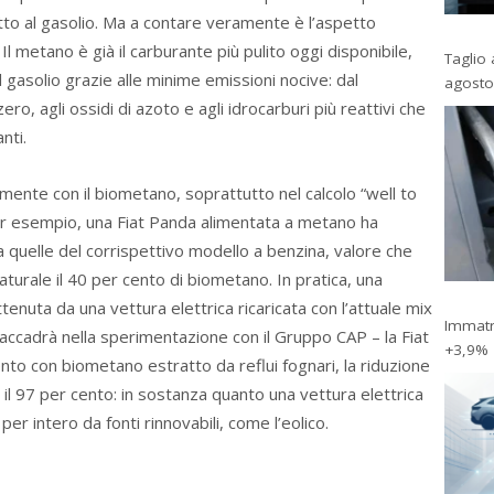
tto al gasolio. Ma a contare veramente è l’aspetto
Il metano è già il carburante più pulito oggi disponibile,
Taglio 
l gasolio grazie alle minime emissioni nocive: dal
agosto
ro, agli ossidi di azoto e agli idrocarburi più reattivi che
nti.
rmente con il biometano, soprattutto nel calcolo “well to
Per esempio, una Fiat Panda alimentata a metano ha
 a quelle del corrispettivo modello a benzina, valore che
aturale il 40 per cento di biometano. In pratica, una
ttenuta da una vettura elettrica ricaricata con l’attuale mix
Immatri
ccadrà nella sperimentazione con il Gruppo CAP – la Fiat
+3,9%
to con biometano estratto da reflui fognari, la riduzione
l 97 per cento: in sostanza quanto una vettura elettrica
er intero da fonti rinnovabili, come l’eolico.