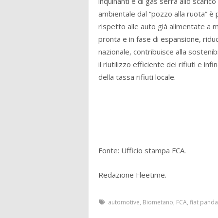
inquinanti e di gas serra allo scaric
ambientale dal “pozzo alla ruota” è p
rispetto alle auto già alimentate a 
pronta e in fase di espansione, riduc
nazionale, contribuisce alla sosteni
il riutilizzo efficiente dei rifiuti e 
della tassa rifiuti locale.
Fonte: Ufficio stampa FCA.
Redazione Fleetime.
automotive
,
Biometano
,
FCA
,
fiat panda