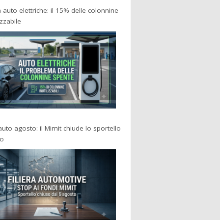
a auto elettriche: il 15% delle colonnine
izzabile
 auto agosto: il Mimit chiude lo sportello
po