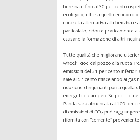
benzina e fino al 30 per cento rispe
ecologico, oltre a quello economico. 
concreta alternativa alla benzina e a
particolato, ridotto praticamente a ze
causano la formazione di altri inquina
Tutte qualità che migliorano ulterio
wheel”, cioè dal pozzo alla ruota. 
emissioni del 31 per cento inferiori
sale al 57 cento miscelando al gas n
riduzione d’inquinanti pari a quella o
energetico europeo. Se poi – come a
Panda sarà alimentata al 100 per cen
di emissioni di CO
può raggiungere i
2
rifornita con “corrente” proveniente p