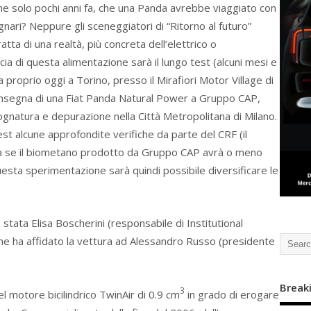
e solo pochi anni fa, che una Panda avrebbe viaggiato con
gnari? Neppure gli sceneggiatori di “Ritorno al futuro”
atta di una realtà, più concreta dell’elettrico o
acia di questa alimentazione sarà il lungo test (alcuni mesi e
a proprio oggi a Torino, presso il Mirafiori Motor Village di
consegna di una Fiat Panda Natural Power a Gruppo CAP,
gnatura e depurazione nella Città Metropolitana di Milano.
est alcune approfondite verifiche da parte del CRF (il
rà se il biometano prodotto da Gruppo CAP avrà o meno
questa sperimentazione sarà quindi possibile diversificare le
stata Elisa Boscherini (responsabile di Institutional
che ha affidato la vettura ad Alessandro Russo (presidente
Break
3
 motore bicilindrico TwinAir di 0.9 cm
in grado di erogare