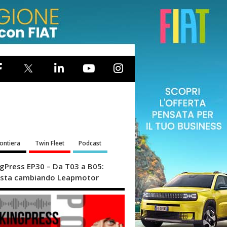
rontiera
Twin Fleet
Podcast
ngPress EP30 – Da T03 a B05:
sta cambiando Leapmotor