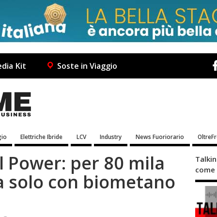
dia Kit
Soste in Viaggio
io
Elettriche Ibride
LCV
Industry
News Fuoriorario
OltreF
 Power: per 80 mila
Talki
come 
a solo con biometano