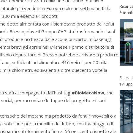
le. Commercializzata dalla fine del 2006, dall’anno
Ricaric
naturale più venduta in Europa e alcune settimane fa ha
è inutil
 300 mila esemplari prodotti.
e detto alimentata con il biometano prodotto dai reflui
guarda-Bresso, dove il Gruppo CAP sta trasformando i suoi
 di produrre ricchezza dalle acque di scarto. In base agli
empi brevi ad aprire nel Milanese il primo distributore di
il solo depuratore di Bresso potrebbe arrivare a produrre
ano, sufficienti ad alimentare 416 veicoli per 20 mila
00 mila chilometri, equivalenti a oltre duecento volte la
Filiera
svilup
nda sarà accompagnato dall’hashtag
#BioMetaNow
, che
 social, per raccontare le tappe del progetto e i suoi
teristiche del metano ma prodotto da fonti rinnovabili o a
soluzione per la mobilità del futuro, con il vantaggio di
isparmi sul rifornimento fino al 56 per cento rispetto alla