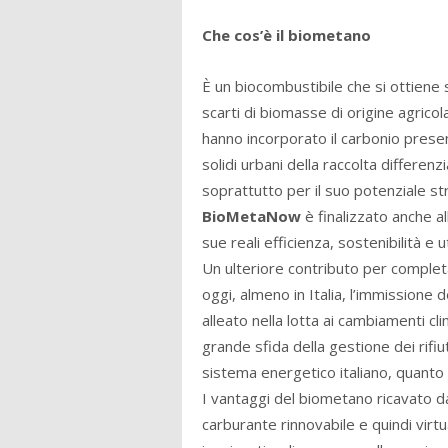
Che cos’è il biometano
È un biocombustibile che si ottiene s
scarti di biomasse di origine agricola
hanno incorporato il carbonio present
solidi urbani della raccolta differ
soprattutto per il suo potenziale st
BioMetaNow
è finalizzato anche a
sue reali efficienza, sostenibilità e ut
Un ulteriore contributo per complet
oggi, almeno in Italia, l’immissione
alleato nella lotta ai cambiamenti cl
grande sfida della gestione dei rifiu
sistema energetico italiano, quanto 
I vantaggi del biometano ricavato da
carburante rinnovabile e quindi virtua