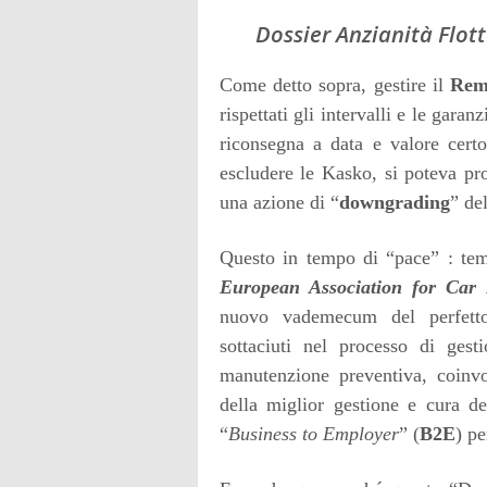
Dossier Anzianità Flotte
Come detto sopra, gestire il
Rem
rispettati gli intervalli e le garan
riconsegna a data e valore certo,
escludere le Kasko, si poteva pro
una azione di “
downgrading
” de
Questo in tempo di “pace” : tem
European Association for Car
nuovo vademecum del perfet
sottaciuti nel processo di gest
manutenzione preventiva, coinvo
della miglior gestione e cura d
“
Business to Employer
” (
B2E
) pe