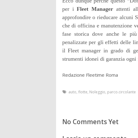
Ecco dunque perché questo “Dossi
per i
Fleet Manager
attenti al
approfondire o rieducare alcuni S
che di officina e manutenzione ve
fase storica dove anche le più u
penalizzate per gli effetti delle 
il Fleet manager in grado di g
strumenti idonei di garanzia ogni 
Redazione Fleetime Roma
auto
,
flotte
,
Noleggio
,
parco.circolante
No Comments Yet