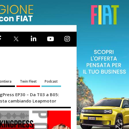
rontiera
Twin Fleet
Podcast
ngPress EP30 – Da T03 a B05:
sta cambiando Leapmotor