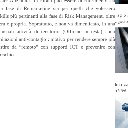
er Anzianità” di Flotta può essere di riferimento sia
la fase di Remarketing sia per quelli che volessero
Taglio 
kills più pertinenti alla fase di Risk Management, oltre
agosto
ra e propria. Soprattutto, e non va dimenticato, in una
suali attività di territorio (Officine in testa) sono
limitazioni anti-contagio : motivo per rendere sempre più
estire da “remoto” con supporti ICT e prevenire con
rischio.
Immatri
+3,9%