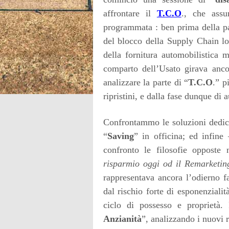
affrontare il
T.C.O
., che assu
programmata : ben prima della pa
del blocco della Supply Chain log
della fornitura automobilistica 
comparto dell’Usato girava anco
analizzare la parte di “
T.C.O
.” p
ripristini, e dalla fase dunque di 
Confrontammo le soluzioni dedic
“
Saving
” in officina; ed infine
confronto le filosofie opposte 
risparmio oggi od il Remarketi
rappresentava ancora l’odierno fa
dal rischio forte di esponenziali
ciclo di possesso e proprietà.
Anzianità
”, analizzando i nuovi r