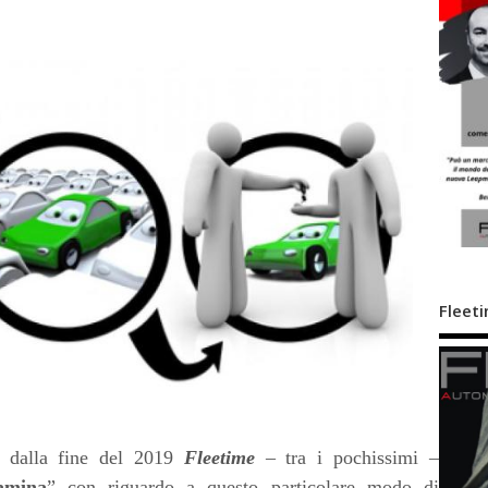
Fleeti
dalla fine del 2019
Fleetime
– tra i pochissimi –
amina
” con riguardo a questo particolare modo di