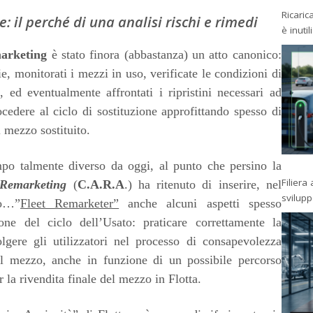
Ricaric
: il perché di una analisi rischi e rimedi
è inutil
arketing
è stato finora (abbastanza) un atto canonico:
zie, monitorati i mezzi in uso, verificate le condizioni di
 ed eventualmente affrontati i ripristini necessari ad
cedere al ciclo di sostituzione approfittando spesso di
l mezzo sostituito.
po talmente diverso da oggi, al punto che persino la
Filiera
 Remarketing
(
C.A.R.A
.) ha ritenuto di inserire, nel
svilup
to…”
Fleet Remarketer”
anche alcuni aspetti spesso
ione del ciclo dell’Usato: praticare correttamente la
lgere gli utilizzatori nel processo di consapevolezza
el mezzo, anche in funzione di un possibile percorso
r la rivendita finale del mezzo in Flotta.