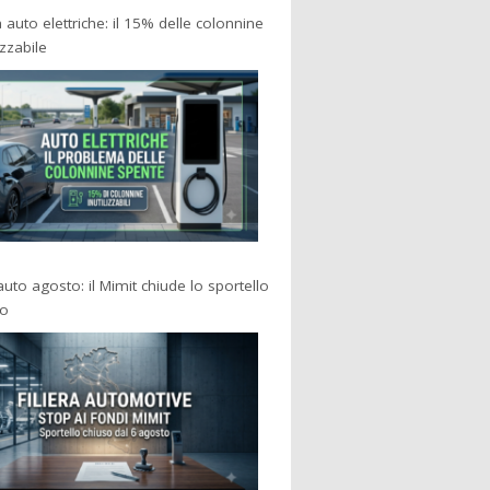
a auto elettriche: il 15% delle colonnine
izzabile
 auto agosto: il Mimit chiude lo sportello
po