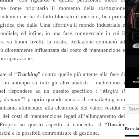
me come prioritario il momento della sostituzione
ndemia che ha di fatto bloccato il mercato, ben prima
istica che dalla Cina riforniva il mondo industriale e
mondiale; ed infine, in una fase commerciale in cui il
ra su buoni livelli, la nostra Redazione cominciò ad
iù direttamente influenzata dal costo di manutenzione e
autoriparazione.
ate al “
Tracking
” contro quelle più attente alla fase di
 – in anticipo su tutti gli altri analisti – mettemmo a
nel rispondere ad un quesito specifico : “
Meglio il
ng domani
”? proprio quando ancora il remarketing non
ntasma alimentato alla aleatorietà dei valori residui e
tà dei costi di manutenzione legati all’allungamento del
 Proprio su questo aspetto si concentra il
“Dossier
Break
ischi e le possibili contromisure di gestione.