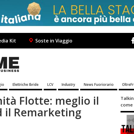
dia Kit
Soste in Viaggio
io
Elettriche Ibride
LCV
Industry
News Fuoriorario
OltreF
ità Flotte: meglio il
Talki
come 
d il Remarketing