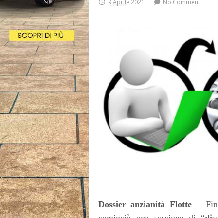
9 Aprile 2021
No Comment
Dossier anzianità Flotte
– Fin 
cominciò una sessione di “
dis