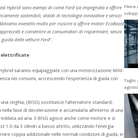
Filiera
ost Hybrid sono esempi di come Ford sia impegnata a offrire
svilup
camente sostenibili, dotati di tecnologie innovative e servizi
Abbiamo investito molto per riuscire a offrire motori EcoBoost
apprezzati e consentire ai consumatori di risparmiare, senza
 guida delle vetture Ford
”.
 elettrificate
Hybrid saranno equipaggiate con una motorizzazione
Mild-
ienza nei consumi, accrescendo l’esperienza di guida con
Taglio 
agosto
na cinghia, (BISG) sostituisce l’alternatore standard,
nella fase di decelerazione e accumularla all’interno di una
raffreddata ad aria. Il BISG agisce anche come motore e si
1.0 da 3 cilindri a basso attrito, utilizzando l’energia
nire coppia addizionale nelle normali condizioni di guida, in