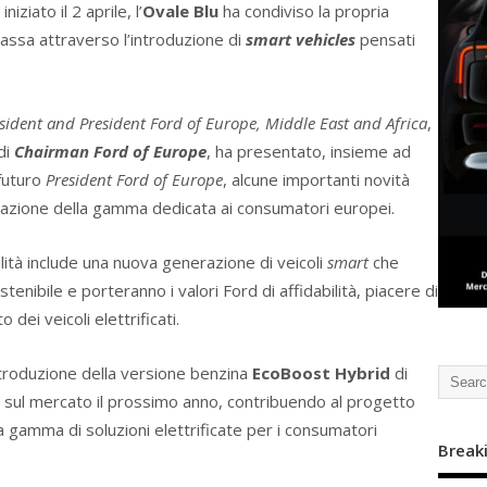
iziato il 2 aprile, l’
Ovale Blu
ha condiviso la propria
 passa attraverso l’introduzione di
smart vehicles
pensati
sident and President Ford of Europe, Middle East and Africa
,
di
Chairman Ford of Europe
, ha presentato, insieme ad
 futuro
President Ford of Europe
, alcune importanti novità
icazione della gamma dedicata ai consumatori europei.
ilità include una nuova generazione di veicoli
smart
che
tenibile e porteranno i valori Ford di affidabilità, piacere di
 dei veicoli elettrificati.
’introduzione della versione benzina
EcoBoost Hybrid
di
e sul mercato il prossimo anno, contribuendo al progetto
 gamma di soluzioni elettrificate per i consumatori
Break