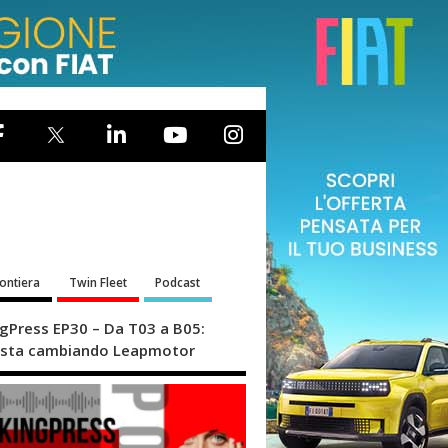
rontiera
Twin Fleet
Podcast
ngPress EP30 – Da T03 a B05:
sta cambiando Leapmotor