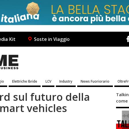
dia Kit
Soste in Viaggio
io
Elettriche Ibride
LCV
Industry
News Fuoriorario
OltreF
rd sul futuro della
Talki
come 
smart vehicles