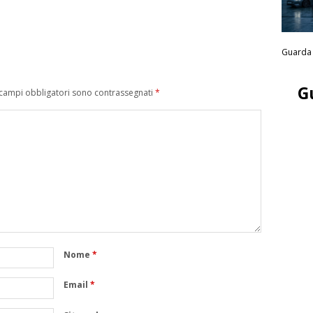
Guarda 
G
 campi obbligatori sono contrassegnati
*
Nome
*
Email
*