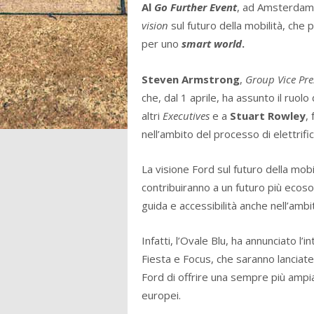
Al
Go Further Event
, ad Amsterdam in
vision
sul futuro della mobilità, che
per uno
smart world
.
Steven Armstrong
,
Group Vice Pre
che, dal 1 aprile, ha assunto il ruolo 
altri
Executives
e a
Stuart Rowley
,
nell’ambito del processo di elettrif
La visione Ford sul futuro della mob
contribuiranno a un futuro più ecosos
guida e accessibilità anche nell’ambito
Infatti, l’Ovale Blu, ha annunciato l
Fiesta e Focus, che saranno lanciat
Ford di offrire una sempre più ampia
europei.