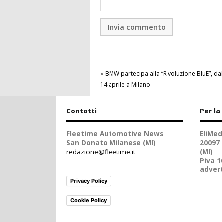
«
BMW partecipa alla “Rivoluzione BluE”, dal
14 aprile a Milano
Contatti
Per la
Fleetime Automotive News
EliMed
San Donato Milanese (MI)
20097
redazione@fleetime.it
(MI)
Piva 
advert
Privacy Policy
Cookie Policy