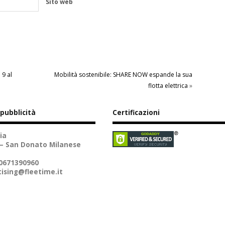
Sito web
 9 al
Mobilità sostenibile: SHARE NOW espande la sua
flotta elettrica
»
 pubblicità
Certificazioni
ia
 – San Donato Milanese
10671390960
ising@fleetime.it