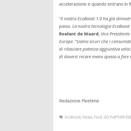
accelerazione e quando entrano in fu
“
Il nostro EcoBoost 1.0 ha già dimost
passo. La nostra tecnologia EcoBoost H
Roelant de Waard
,
Vice Presidente 
Europe
. “
Siamo sicuri che i consumat
di rilasciare potenza aggiuntiva vel
di doversi recare meno spesso a fare 
Redazione Fleetime
EcoBoost
,
Fiesta
,
Ford
,
GO FURTHER EV