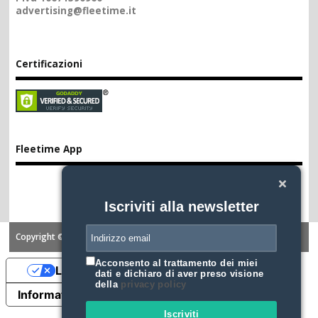
advertising@fleetime.it
Certificazioni
Fleetime App
Iscriviti alla newsletter
Copyright ©2026. FLEETIME
Acconsento al trattamento dei miei
Le tue preferenze relative alla privacy
dati e dichiaro di aver preso visione
della
privacy policy
Informativa sulla raccolta
Iscriviti