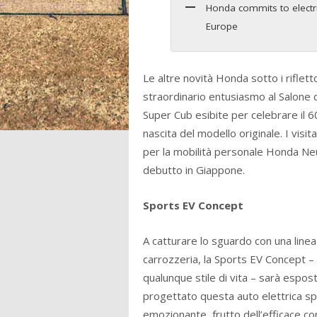
Honda commits to electr
Europe
Le altre novità Honda sotto i riflet
straordinario entusiasmo al Salone 
Super Cub esibite per celebrare il 6
nascita del modello originale. I visi
per la mobilità personale Honda Neu
debutto in Giappone.
Sports EV Concept
A catturare lo sguardo con una line
carrozzeria, la Sports EV Concept –
qualunque stile di vita – sarà espos
progettato questa auto elettrica sp
emozionante, frutto dell’efficace con