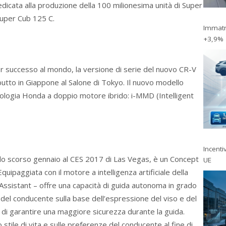
edicata alla produzione della 100 milionesima unità di Super
uper Cub 125 C.
Immatri
+3,9%
r successo al mondo, la versione di serie del nuovo CR-V
butto in Giappone al Salone di Tokyo. Il nuovo modello
ologia Honda a doppio motore ibrido: i-MMD (Intelligent
Incentiv
 lo scorso gennaio al CES 2017 di Las Vegas, è un Concept
UE
Equipaggiata con il motore a intelligenza artificiale della
istant – offre una capacità di guida autonoma in grado
a del conducente sulla base dell’espressione del viso e del
ine di garantire una maggiore sicurezza durante la guida.
stile di vita e sulle preferenze del conducente al fine di