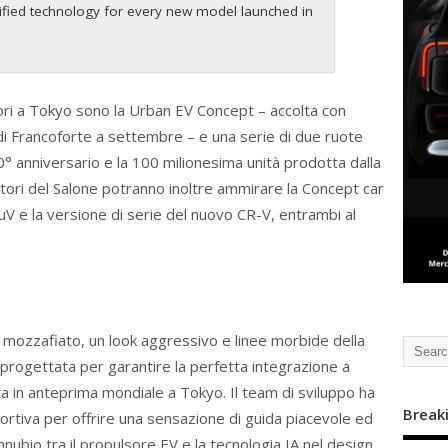
ified technology for every new model launched in
tori a Tokyo sono la Urban EV Concept – accolta con
di Francoforte a settembre – e una serie di due ruote
0° anniversario e la 100 milionesima unità prodotta dalla
tatori del Salone potranno inoltre ammirare la Concept car
V e la versione di serie del nuovo CR-V, entrambi al
a mozzafiato, un look aggressivo e linee morbide della
 progettata per garantire la perfetta integrazione a
ta in anteprima mondiale a Tokyo. Il team di sviluppo ha
Break
ortiva per offrire una sensazione di guida piacevole ed
nubio tra il propulsore EV e la tecnologia IA nel design