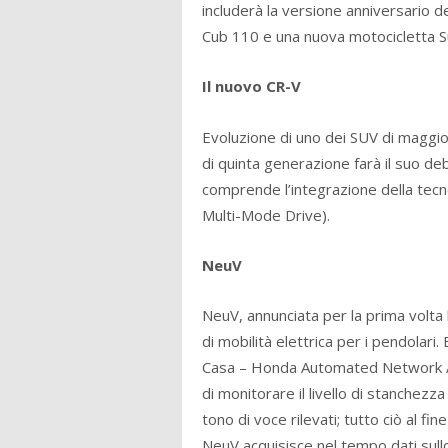
includerà la versione anniversario d
Cub 110 e una nuova motocicletta S
Il nuovo CR-V
Evoluzione di uno dei SUV di maggio
di quinta generazione farà il suo de
comprende l’integrazione della tecn
Multi-Mode Drive).
NeuV
NeuV, annunciata per la prima volta
di mobilità elettrica per i pendolari. 
Casa – Honda Automated Network Ass
di monitorare il livello di stanchezz
tono di voce rilevati; tutto ciò al f
NeuV acquisisce nel tempo dati sullo 