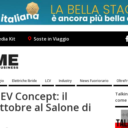
dia Kit
Soste in Viaggio
io
Elettriche Ibride
LCV
Industry
News Fuoriorario
OltreF
EV Concept: il
Talki
come 
ttobre al Salone di