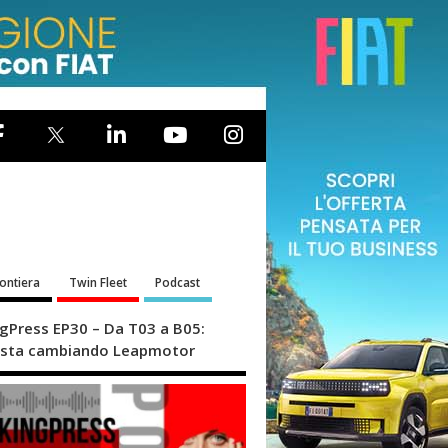
rontiera
Twin Fleet
Podcast
ngPress EP30 – Da T03 a B05:
sta cambiando Leapmotor