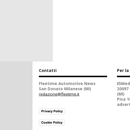
Contatti
Per la
Fleetime Automotive News
EliMed
San Donato Milanese (MI)
20097
redazione@fleetime.it
(MI)
Piva 
advert
Privacy Policy
Cookie Policy