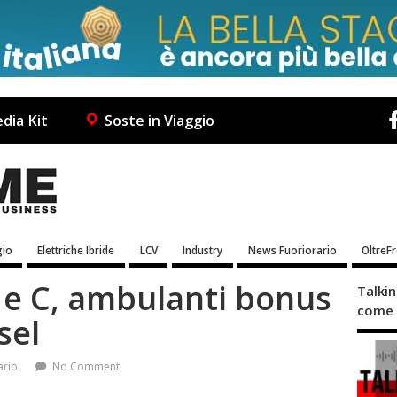
dia Kit
Soste in Viaggio
io
Elettriche Ibride
LCV
Industry
News Fuoriorario
OltreF
 e C, ambulanti bonus
Talki
come 
sel
ario
No Comment