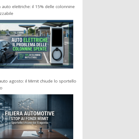
a auto elettriche: il 15% delle colonnine
izzabile
 auto agosto: il Mimit chiude lo sportello
po