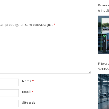
Ricaric
è inutil
 campi obbligatori sono contrassegnati
*
Filiera
svilup
Nome
*
Email
*
Sito web