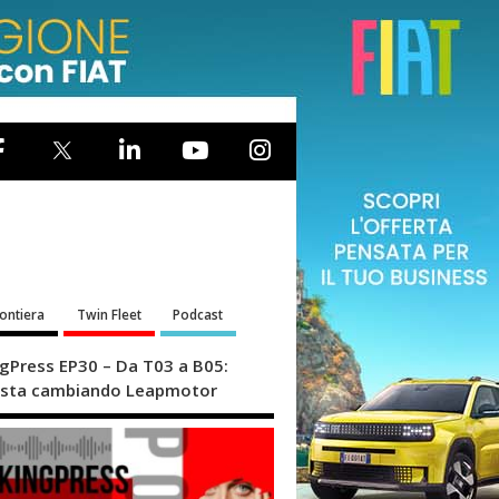
rontiera
Twin Fleet
Podcast
ngPress EP30 – Da T03 a B05:
sta cambiando Leapmotor