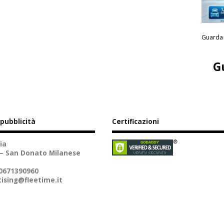
Guarda 
G
 pubblicità
Certificazioni
ia
 – San Donato Milanese
10671390960
ising@fleetime.it