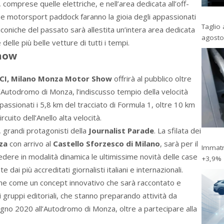
, comprese quelle elettriche, e nell’area dedicata all’off-
e motorsport paddock faranno la gioia degli appassionati
Taglio 
e iconiche del passato sarà allestita un’intera area dedicata
agosto
delle più belle vetture di tutti i tempi.
how
CI, Milano Monza Motor Show
offrirà al pubblico oltre
l’Autodromo di Monza, l’indiscusso tempio della velocità
assionati i 5,8 km del tracciato di Formula 1, oltre 10 km
ircuito dell’Anello alta velocità.
i, grandi protagonisti della
Journalist Parade
. La sfilata dei
za
con arrivo al
Castello Sforzesco di Milano
, sarà per il
Immatri
dere in modalità dinamica le ultimissime novità delle case
+3,9%
dai più accreditati giornalisti italiani e internazionali.
e come un concept innovativo che sarà raccontato e
i gruppi editoriali, che stanno preparando attività da
ugno 2020 all’Autodromo di Monza, oltre a partecipare alla