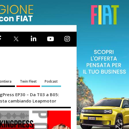
rontiera
Twin Fleet
Podcast
ngPress EP30 – Da T03 a B05:
sta cambiando Leapmotor