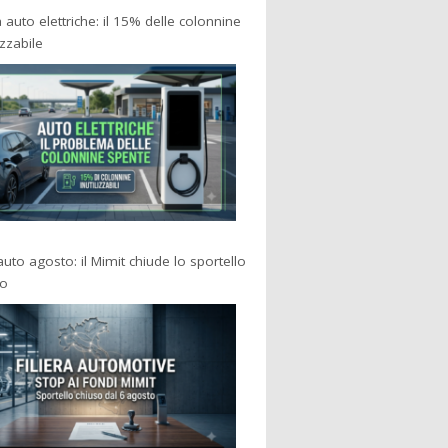
a auto elettriche: il 15% delle colonnine
izzabile
 auto agosto: il Mimit chiude lo sportello
po