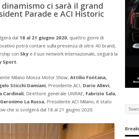
 dinamismo ci sarà il grand
sident Parade e ACI Historic
lgerà dal
18 al 21 giugno 2020
, quattro giorni di
ovativo potrà contare sulla presenza di oltre 40 brand,
ership con
Sky
e il suo network internazionale, seguirà la
y Sport
.
dente Milano Monza Motor Show,
Attilio Fontana,
elo Sticchi Damiani
, Presidente ACI,
Dario Allevi
,
 Cardinali
, Direttore generale UNRAE,
Fabrizio Sala
,
Geronimo La Russa
, Presidente ACI Milano, è stato
 che si svolgerà dal 18 al 21 giugno 2020.
Break