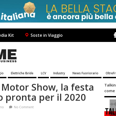
dia Kit
Soste in Viaggio
io
Elettriche Ibride
LCV
Industry
News Fuoriorario
OltreF
Motor Show, la festa
Talki
come 
 pronta per il 2020
rio
No Comment