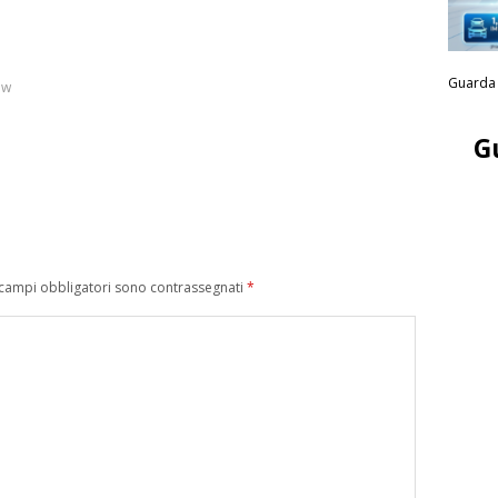
Guarda 
ow
G
 campi obbligatori sono contrassegnati
*