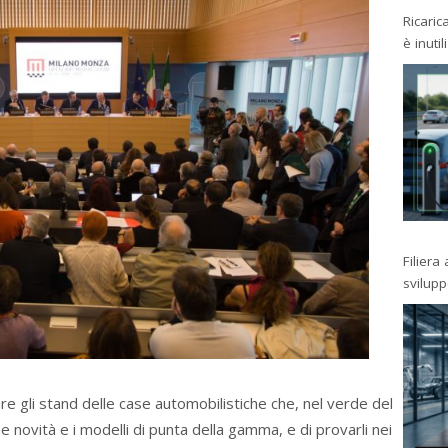
Ricaric
è inutil
Filiera
svilup
itare gli stand delle case automobilistiche che, nel verde del
 novità e i modelli di punta della gamma, e di provarli nei