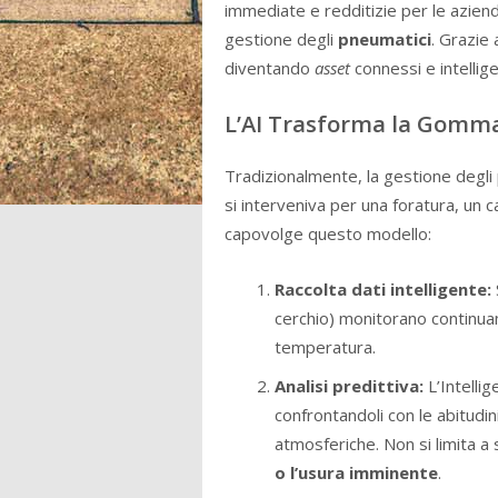
immediate e redditizie per le aziend
gestione degli
pneumatici
. Grazie 
diventando
asset
connessi e intellige
L’AI Trasforma la Gomma
Tradizionalmente, la gestione degli 
si interveniva per una foratura, un c
capovolge questo modello:
Raccolta dati intelligente:
cerchio) monitorano continuam
temperatura.
Analisi predittiva:
L’Intellig
confrontandoli con le abitudini
atmosferiche. Non si limita 
o l’usura imminente
.