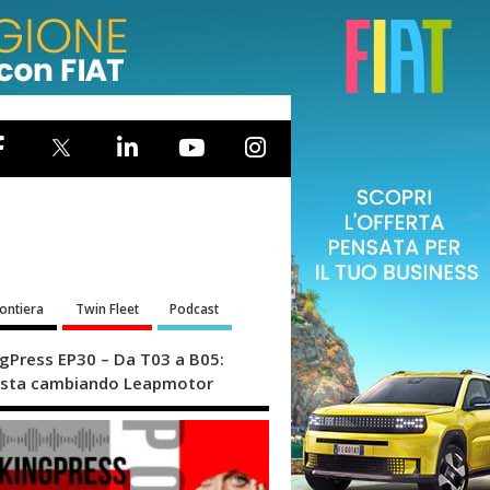
rontiera
Twin Fleet
Podcast
ngPress EP30 – Da T03 a B05:
sta cambiando Leapmotor