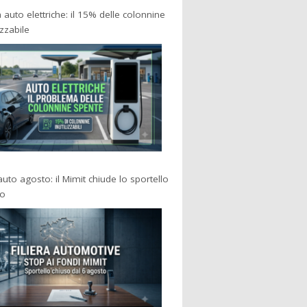
a auto elettriche: il 15% delle colonnine
izzabile
 auto agosto: il Mimit chiude lo sportello
po