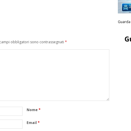
Guarda 
G
 campi obbligatori sono contrassegnati
*
Nome
*
Email
*