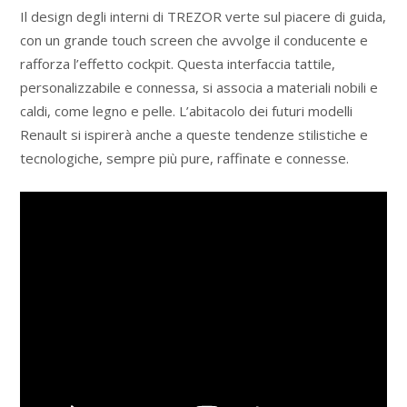
Il design degli interni di TREZOR verte sul piacere di guida,
con un grande touch screen che avvolge il conducente e
rafforza l’effetto cockpit. Questa interfaccia tattile,
personalizzabile e connessa, si associa a materiali nobili e
caldi, come legno e pelle. L’abitacolo dei futuri modelli
Renault si ispirerà anche a queste tendenze stilistiche e
tecnologiche, sempre più pure, raffinate e connesse.