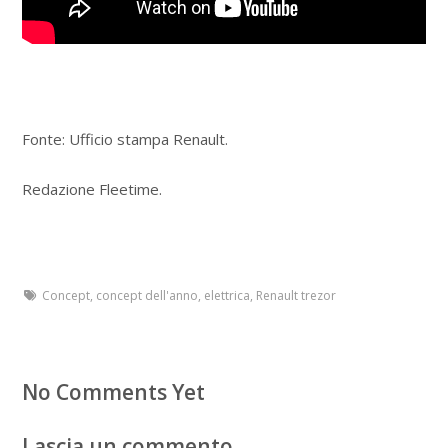
Fonte: Ufficio stampa Renault.
Redazione Fleetime.
Concept
,
concept dell'anno
,
elettrica
,
Renault trezor
No Comments Yet
Lascia un commento