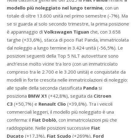
modello più noleggiato nel lungo termine
, con un
totale di oltre 13.600 unità nel primo semestre (-7%). Ma
se si guarda al solo secondo trimestre, la prima posizione
è appannaggio di
Volkswagen Tiguan
che, con 3.658
targhe (+33,6%), stacca di poco Fiat Panda, immatricolata
dal noleggio a lungo termine in 3.424 unità (-56,5%). Le
posizioni seguenti della Top 5 NLT autovetture sono
anch’esse molto vicine tra loro (con un immatricolato
compreso tra le 2.700 e le 3.200 unità) e conquistate da
modelli in forte crescita nelle immatricolazioni di noleggio:
alle spalle della seconda classificata
Panda
si
posiziona
BMW X1
(+42,8%), seguita da
Citroen
C3
(+50,7%) e
Renault Clio
(+39,8%). Tra i veicoli
commerciali leggeri, il modello più noleggiato è una
conferma: il
Fiat Doblò
, con immatricolazioni più che
raddoppiate. Nelle posizioni successive
Fiat
Ducato
(+17,3%),
Fiat Scudo
(+269%),
Ford