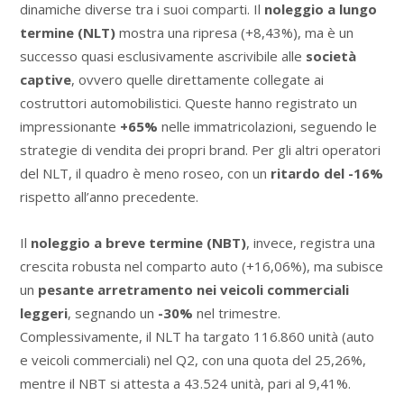
dinamiche diverse tra i suoi comparti. Il
noleggio a lungo
termine (NLT)
mostra una ripresa (+8,43%), ma è un
successo quasi esclusivamente ascrivibile alle
società
captive
, ovvero quelle direttamente collegate ai
costruttori automobilistici. Queste hanno registrato un
impressionante
+65%
nelle immatricolazioni, seguendo le
strategie di vendita dei propri brand. Per gli altri operatori
del NLT, il quadro è meno roseo, con un
ritardo del -16%
rispetto all’anno precedente.
Il
noleggio a breve termine (NBT)
, invece, registra una
crescita robusta nel comparto auto (+16,06%), ma subisce
un
pesante arretramento nei veicoli commerciali
leggeri
, segnando un
-30%
nel trimestre.
Complessivamente, il NLT ha targato 116.860 unità (auto
e veicoli commerciali) nel Q2, con una quota del 25,26%,
mentre il NBT si attesta a 43.524 unità, pari al 9,41%.