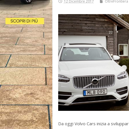
12 Dicembre 2017
OltreFrontiera
Da oggi Volvo Cars inizia a sviluppa