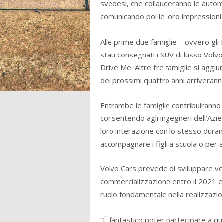
svedesi, che collauderanno le automo
comunicando poi le loro impressioni 
Alle prime due famiglie – ovvero gli
stati consegnati i SUV di lusso Volv
Drive Me. Altre tre famiglie si aggiu
dei prossimi quattro anni arriveran
Entrambe le famiglie contribuiranno a
consentendo agli ingegneri dell’Azien
loro interazione con lo stesso durant
accompagnare i figli a scuola o per 
Volvo Cars prevede di sviluppare 
commercializzazione entro il 2021 e 
ruolo fondamentale nella realizzazi
“È fantastico poter partecipare a q