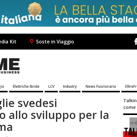
dia Kit
Soste in Viaggio
io
Elettriche Ibride
LCV
Industry
News Fuoriorario
OltreF
glie svedesi
Talki
come 
 allo sviluppo per la
oma