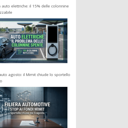
a auto elettriche: il 15% delle colonnine
izzabile
 auto agosto: il Mimit chiude lo sportello
po