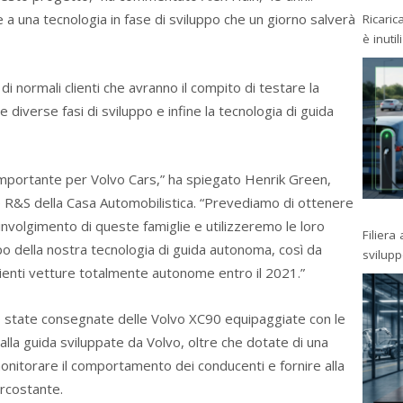
e a una tecnologia in fase di sviluppo che un giorno salverà
Ricaric
è inutil
i normali clienti che avranno il compito di testare la
e diverse fasi di sviluppo e infine la tecnologia di guida
importante per Volvo Cars,” ha spiegato Henrik Green,
ne R&S della Casa Automobilistica. “Prevediamo di ottenere
involgimento di queste famiglie e utilizzeremo le loro
Filiera
po della nostra tecnologia di guida autonoma, così da
svilup
clienti vetture totalmente autonome entro il 2021.”
o state consegnate delle Volvo XC90 equipaggiate con le
alla guida sviluppate da Volvo, oltre che dotate di una
onitorare il comportamento dei conducenti e fornire alla
ircostante.