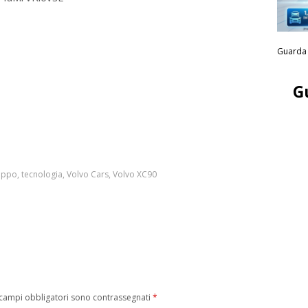
Guarda 
G
luppo
,
tecnologia
,
Volvo Cars
,
Volvo XC90
 campi obbligatori sono contrassegnati
*