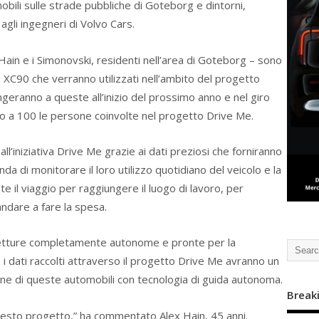
bili sulle strade pubbliche di Goteborg e dintorni,
agli ingegneri di Volvo Cars.
 Hain e i Simonovski, residenti nell’area di Goteborg – sono
o XC90 che verranno utilizzati nell’ambito del progetto
ngeranno a queste all’inizio del prossimo anno e nel giro
no a 100 le persone coinvolte nel progetto Drive Me.
ll’iniziativa Drive Me grazie ai dati preziosi che forniranno
da di monitorare il loro utilizzo quotidiano del veicolo e la
e il viaggio per raggiungere il luogo di lavoro, per
andare a fare la spesa.
vetture completamente autonome e pronte per la
i dati raccolti attraverso il progetto Drive Me avranno un
one di queste automobili con tecnologia di guida autonoma.
Break
uesto progetto,” ha commentato Alex Hain, 45 anni.