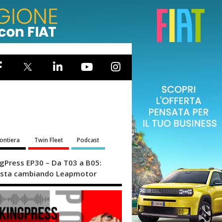
rontiera
Twin Fleet
Podcast
ngPress EP30 – Da T03 a B05:
sta cambiando Leapmotor