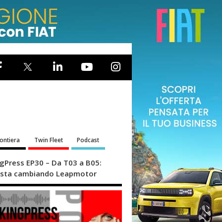
rontiera
Twin Fleet
Podcast
ngPress EP30 – Da T03 a B05:
sta cambiando Leapmotor