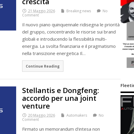
crescita
21 Maggio 2026
Breaking news
No
Comment
Il nuovo piano quinquennale ridisegna le priorità
del gruppo, concentrando le risorse sui brand
globali e introducendo la flessibilità multi-
energia. La svolta finanziaria e il pragmatismo
nella transizione energetica Il…
Continue Reading
Fleeti
Stellantis e Dongfeng:
accordo per una joint
venture
20 Maggio 2026
Automakers
No
Comment
Firmato un memorandum d'intesa non