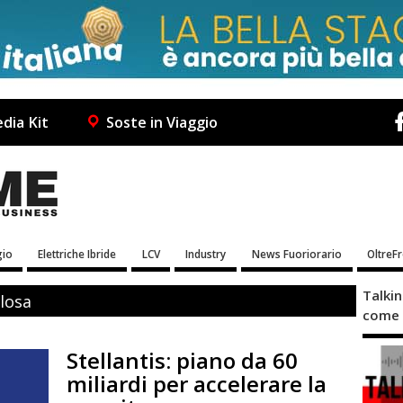
dia Kit
Soste in Viaggio
io
Elettriche Ibride
LCV
Industry
News Fuoriorario
OltreF
Talki
losa
come 
Stellantis: piano da 60
miliardi per accelerare la