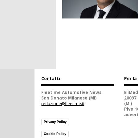
Contatti
Per la
Fleetime Automotive News
EliMed
San Donato Milanese (MI)
20097
redazione@fleetime.it
(MI)
Piva 
advert
Privacy Policy
Cookie Policy