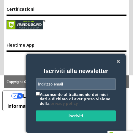
Certificazioni
Fleetime App
Iscriviti alla newsletter
Copyright ©2026. FLEETIME
Acconsento al trattamento dei miei
Le tue preferenze relative alla privacy
dati e dichiaro di aver preso visione
della
privacy policy
Informativa sulla raccolta
Iscriviti