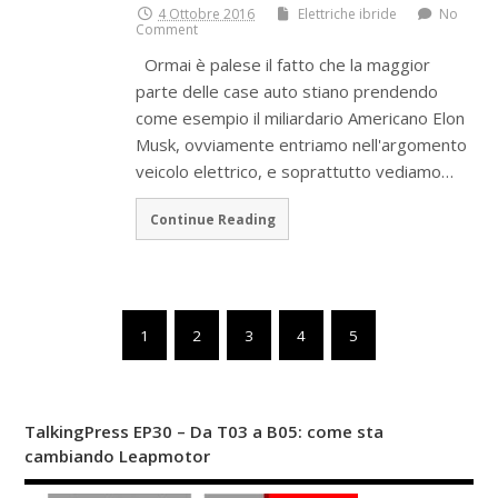
4 Ottobre 2016
Elettriche ibride
No
Comment
Ormai è palese il fatto che la maggior
parte delle case auto stiano prendendo
come esempio il miliardario Americano Elon
Musk, ovviamente entriamo nell'argomento
veicolo elettrico, e soprattutto vediamo…
Continue Reading
1
2
3
4
5
TalkingPress EP30 – Da T03 a B05: come sta
cambiando Leapmotor