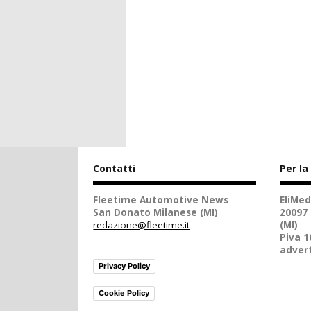
Contatti
Per la
Fleetime Automotive News
EliMed
San Donato Milanese (MI)
20097
redazione@fleetime.it
(MI)
Piva 
advert
Privacy Policy
Cookie Policy