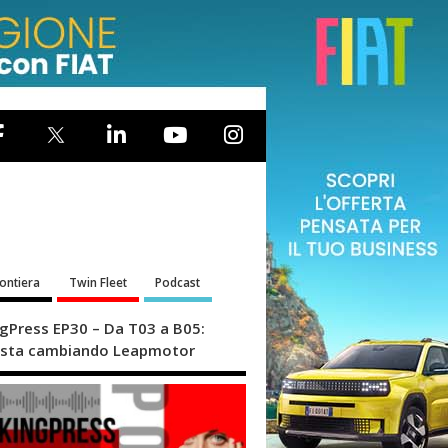
rontiera
Twin Fleet
Podcast
ngPress EP30 – Da T03 a B05:
sta cambiando Leapmotor