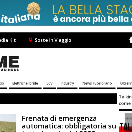
dia Kit
Soste in Viaggio
io
Elettriche Ibride
LCV
Industry
News Fuoriorario
OltreF
Talki
come 
Frenata di emergenza
automatica: obbligatoria su