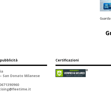
Guarda 
G
 pubblicità
Certificazioni
ia
 – San Donato Milanese
10671390960
ising@fleetime.it