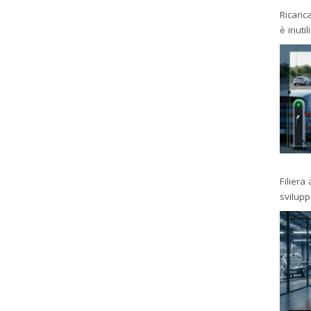
Ricaric
è inutil
Filiera
svilup