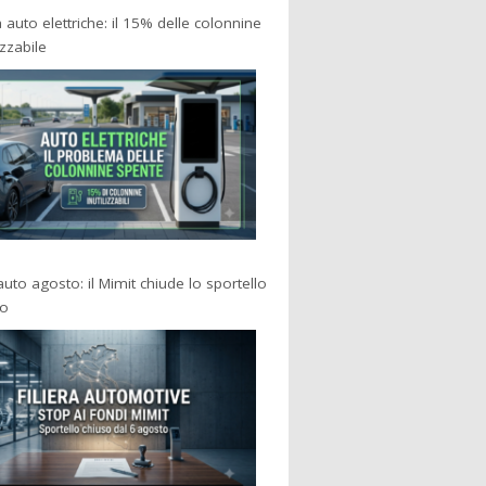
a auto elettriche: il 15% delle colonnine
izzabile
 auto agosto: il Mimit chiude lo sportello
po