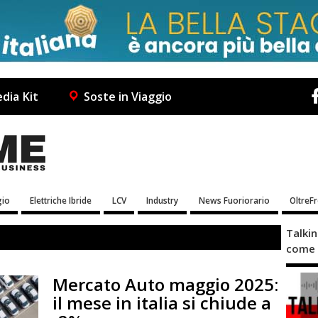
dia Kit
Soste in Viaggio
io
Elettriche Ibride
LCV
Industry
News Fuoriorario
OltreF
Talki
come 
Mercato Auto maggio 2025:
il mese in italia si chiude a