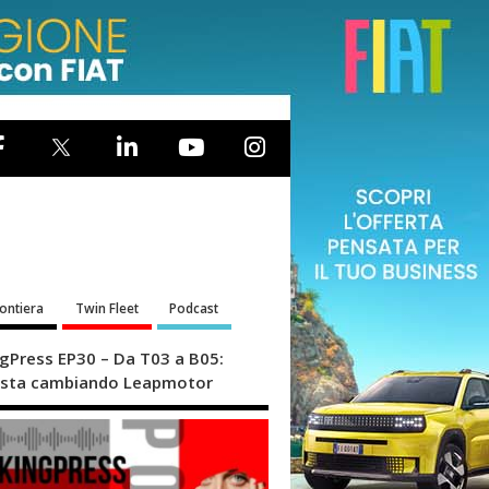
rontiera
Twin Fleet
Podcast
ngPress EP30 – Da T03 a B05:
sta cambiando Leapmotor