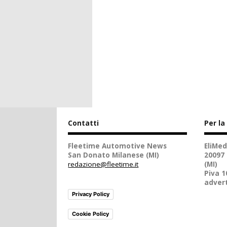
Contatti
Per la
Fleetime Automotive News
EliMed
San Donato Milanese (MI)
20097
redazione@fleetime.it
(MI)
Piva 
advert
Privacy Policy
Cookie Policy