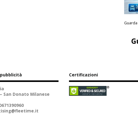
Guarda 
G
 pubblicità
Certificazioni
ia
 – San Donato Milanese
10671390960
ising@fleetime.it