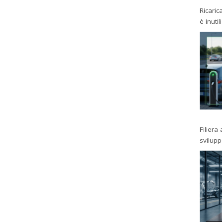
Ricaric
è inutil
Filiera
svilup