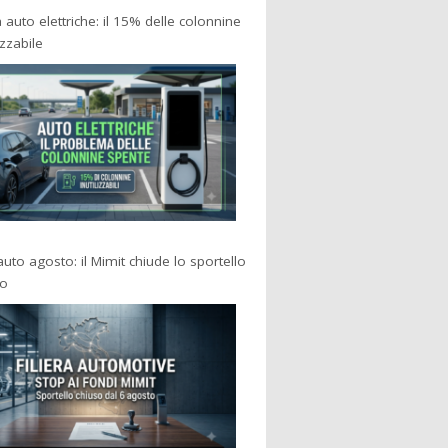
a auto elettriche: il 15% delle colonnine
izzabile
 auto agosto: il Mimit chiude lo sportello
po