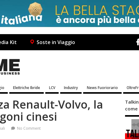
dia Kit
Soste in Viaggio
io
Elettriche Ibride
LCV
Industry
News Fuoriorario
OltreF
nza Renault-Volvo, la
Talki
come 
rgoni cinesi
ali
No Comment