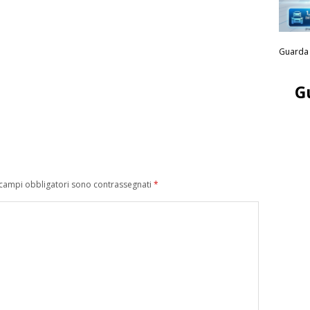
Guarda 
G
 campi obbligatori sono contrassegnati
*