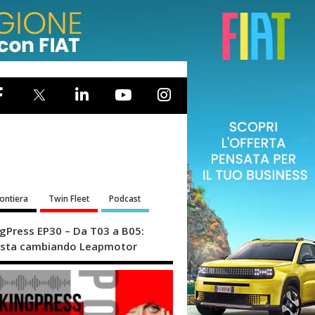
rontiera
Twin Fleet
Podcast
ngPress EP30 – Da T03 a B05:
sta cambiando Leapmotor