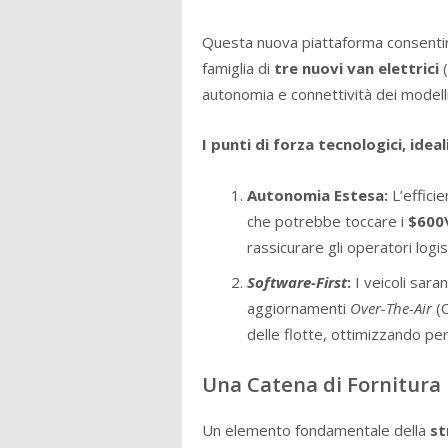
Questa nuova piattaforma consentirà 
famiglia di
tre nuovi van elettrici
(
autonomia e connettività dei modelli 
I punti di forza tecnologici, ideali
Autonomia Estesa:
L’effici
che potrebbe toccare i
$600
rassicurare gli operatori logis
Software-First
:
I veicoli sar
aggiornamenti
Over-The-Air
(O
delle flotte, ottimizzando per
Una Catena di Fornitura 
Un elemento fondamentale della
st