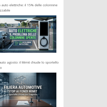
a auto elettriche: il 15% delle colonnine
izzabile
 auto agosto: il Mimit chiude lo sportello
po