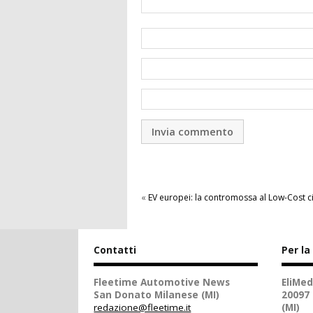
«
EV europei: la contromossa al Low-Cost c
Contatti
Per la
Fleetime Automotive News
EliMed
San Donato Milanese (MI)
20097
redazione@fleetime.it
(MI)