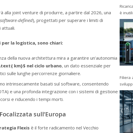
Ricaric
alla joint venture di produrre, a partire dal 2026, una
è inutil
software-defined
), progettati per superare i limiti di
attuali.
 per la logistica, sono chiari:
enza della nuova architettura mira a garantire un’autonomia
\text{ km}$
nel ciclo urbano
, un dato essenziale per
tici sulle lunghe percorrenze giornaliere.
Filiera
anno intrinsecamente basati sul software, consentendo
svilup
TA) e una profonda integrazione con i sistemi di gestione
corsi e riducendo i tempi morti.
Focalizzata sull’Europa
rategia Flexis
è il forte radicamento nel Vecchio