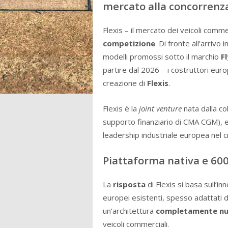
mercato alla concorrenz
Flexis – il mercato dei veicoli comm
competizione
. Di fronte all’arrivo
modelli promossi sotto il marchio
F
partire dal 2026 – i costruttori eu
creazione di
Flexis
.
Flexis è la
joint venture
nata dalla co
supporto finanziario di CMA CGM), e 
leadership industriale europea nel c
Piattaforma nativa e
60
La
risposta
di Flexis si basa sull’in
europei esistenti, spesso adattati d
un’architettura
completamente nuo
veicoli commerciali.