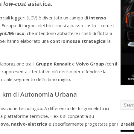
a
low-cost
asiatica.
erciali leggeri (LCV) è diventato un campo di
intensa
 in Europa di furgoni elettrici cinesi a basso costo – come i
lynt/Miraco
, che intendono abbattere i costi di flotta a
ropei hanno elaborato una
contromossa strategica
: la
llaborazione tra il
Gruppo Renault
e
Volvo Group
(con il
rappresenta il tentativo più deciso per difendere la
ruciale segmento dell’ultimo miglio.
0 km
di Autonomia Urbana
novazione tecnologica. A differenza dei furgoni elettrici
a piattaforme termiche, Flexis si concentra su
va, nativo-elettrica
e specificamente progettata per i
Break