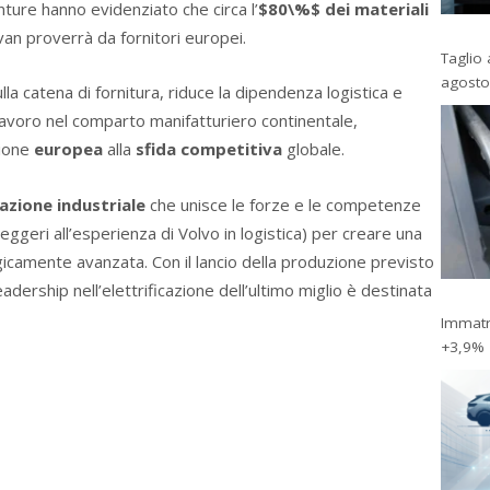
nture hanno evidenziato che circa l’
$80\%$
dei materiali
 van proverrà da fornitori europei.
Taglio 
agosto
lla catena di fornitura, riduce la dipendenza logistica e
lavoro nel comparto manifatturiero continentale,
zione
europea
alla
sfida competitiva
globale.
azione industriale
che unisce le forze e le competenze
leggeri all’esperienza di Volvo in logistica) per creare una
icamente avanzata. Con il lancio della produzione previsto
adership nell’elettrificazione dell’ultimo miglio è destinata
Immatri
+3,9%