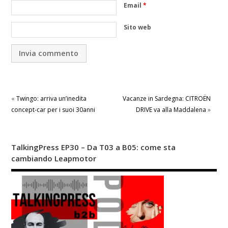
Email
*
Sito web
«
Twingo: arriva un’inedita
Vacanze in Sardegna: CITROËN
concept-car per i suoi 30anni
DRIVE va alla Maddalena
»
TalkingPress EP30 – Da T03 a B05: come sta
cambiando Leapmotor