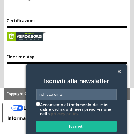
Certificazioni
Fleetime App
Iscriviti alla newsletter
Copyright ©2026. FLEETIME
Acconsento al trattamento dei miei
Le tue preferenze relative alla privacy
dati e dichiaro di aver preso visione
della
privacy policy
Informativa sulla raccolta
Iscriviti