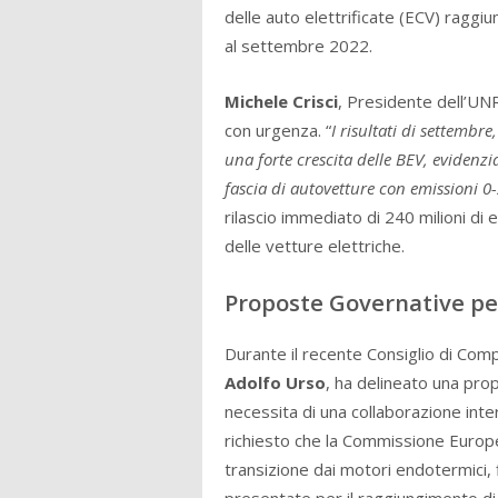
delle auto elettrificate (ECV) raggiun
al settembre 2022.
Michele Crisci
, Presidente dell’UNRA
con urgenza. “
I risultati di settembr
una forte crescita delle BEV, evidenzia
fascia di autovetture con emissioni 
rilascio immediato di 240 milioni di 
delle vetture elettriche.
Proposte Governative per
Durante il recente Consiglio di Compe
Adolfo Urso
, ha delineato una pro
necessita di una collaborazione inter
richiesto che la Commissione Europea
transizione dai motori endotermici, 
presentate per il raggiungimento di 