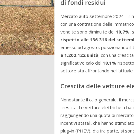
di fondi residui
Mercato auto settembre 2024 – il mer
con una contrazione delle immatrico
vendite sono diminuite del
10,7%
, 
rispetto alle 136.316 del sette
emerso ad agosto, posizionando il t
a 1.202.122 unità
, con una crescita
significativo calo del
18,1%
rispetto 
settore sta affrontando nell’attual
Crescita delle vetture el
Nonostante il calo generale, il mer
crescita. Le vetture elettriche a b
raggiungendo una quota di mercato
incentivi statali, che hanno stimolato
plug-in (PHEV), d’altra parte, si son