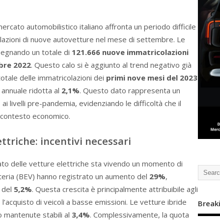
cato automobilistico italiano affronta un periodo difficile
lazioni di nuove autovetture nel mese di settembre. Le
segnando un totale di
121.666 nuove immatricolazioni
mbre 2022
. Questo calo si è aggiunto al trend negativo già
otale delle immatricolazioni dei
primi nove mesi del 2023
 annuale ridotta al
2,1%
. Questo dato rappresenta un
ai livelli pre-pandemia, evidenziando le difficoltà che il
e contesto economico.
ettriche: incentivi necessari
cato delle vetture elettriche sta vivendo un momento di
atteria (BEV) hanno registrato un aumento del
29%
,
 del
5,2%
. Questa crescita è principalmente attribuibile agli
 l’acquisto di veicoli a basse emissioni. Le vetture ibride
Break
o mantenute stabili al
3,4%
. Complessivamente, la quota