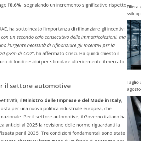
ge l’
8,6%
, segnalando un incremento significativo rispetto
Filiera
svilup
E, ha sottolineato l’importanza di rifinanziare gli incentivi
e, con un secondo calo consecutivo delle immatricolazioni, ma
no l’urgente necessità di rifinanziare gli incentivi per la
0-20 g/Km di CO2
“, ha affermato Crisci. Ha quindi chiesto il
euro di fondi residui per stimolare ulteriormente il mercato
Taglio 
 il settore automotive
agosto
titività, il
Ministro delle Imprese e del Made in Italy
,
posta per una nuova politica industriale europea, che
nazionale. Per il settore automotive, il Governo italiano ha
 anticipi al 2025 la revisione delle norme riguardanti la
fissata per il 2035. Tre condizioni fondamentali sono state
questo obiettivo: l’istituzione di un fondo di sostegno per