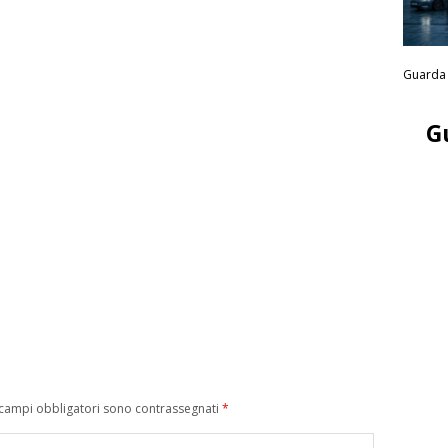
Guarda 
G
 campi obbligatori sono contrassegnati
*