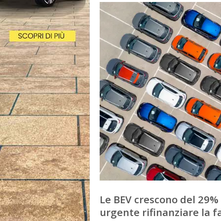
Le BEV crescono del 29% (
urgente rifinanziare la f