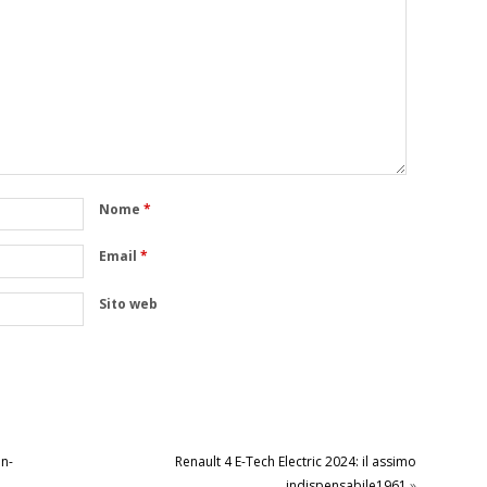
Nome
*
Email
*
Sito web
n-
Renault 4 E-Tech Electric 2024: il assimo
indispensabile1961
»