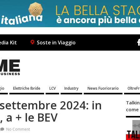
dia Kit
Soste in Viaggio
io
Elettriche Ibride
LCV
Industry
News Fuoriorario
OltreF
settembre 2024: in
Talki
come 
, a + le BEV
No Comment