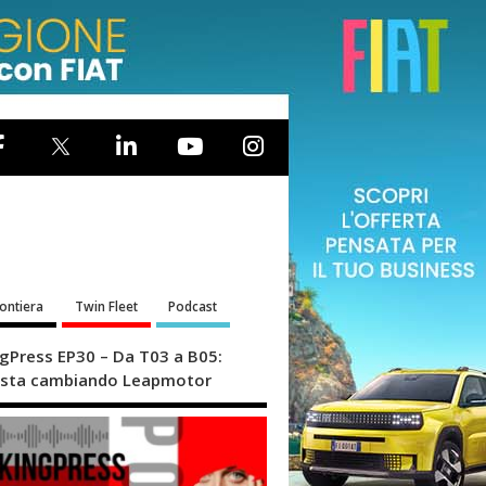
rontiera
Twin Fleet
Podcast
ngPress EP30 – Da T03 a B05:
sta cambiando Leapmotor