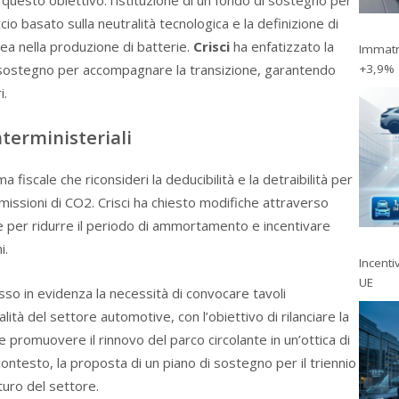
cio basato sulla neutralità tecnologica e la definizione di
ea nella produzione di batterie.
Crisci
ha enfatizzato la
Immatri
+3,9%
i sostegno per accompagnare la transizione, garantendo
i.
nterministeriali
iscale che riconsideri la deducibilità e la detraibilità per
emissioni di CO2. Crisci ha chiesto modifiche attraverso
le per ridurre il periodo di ammortamento e incentivare
i.
Incentiv
UE
so in evidenza la necessità di convocare tavoli
alità del settore automotive, con l’obiettivo di rilanciare la
e promuovere il rinnovo del parco circolante in un’ottica di
contesto, la proposta di un piano di sostegno per il triennio
turo del settore.