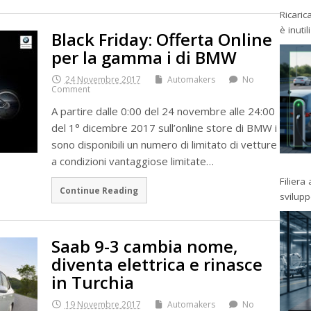
Ricaric
è inutil
Black Friday: Offerta Online
per la gamma i di BMW
24 Novembre 2017
Automakers
No
Comment
A partire dalle 0:00 del 24 novembre alle 24:00
del 1° dicembre 2017 sull’online store di BMW i
sono disponibili un numero di limitato di vetture
a condizioni vantaggiose limitate…
Filiera
Continue Reading
svilup
Saab 9-3 cambia nome,
diventa elettrica e rinasce
in Turchia
19 Novembre 2017
Automakers
No