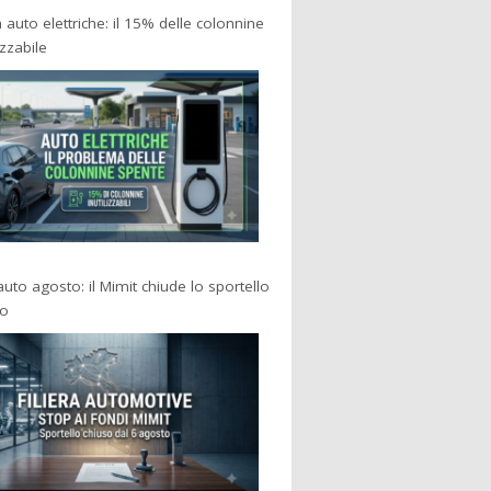
a auto elettriche: il 15% delle colonnine
izzabile
 auto agosto: il Mimit chiude lo sportello
po