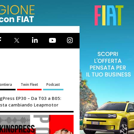
rontiera
Twin Fleet
Podcast
ngPress EP30 – Da T03 a B05:
sta cambiando Leapmotor