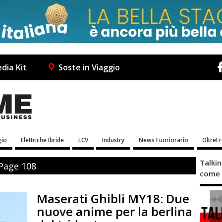
dia Kit
Soste in Viaggio
io
Elettriche Ibride
LCV
Industry
News Fuoriorario
OltreF
Talki
 Page 108
come 
Maserati Ghibli MY18: Due
nuove anime per la berlina