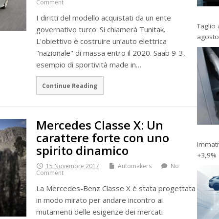
Comment
I diritti del modello acquistati da un ente
Taglio 
governativo turco: Si chiamerà Tunitak.
agosto
L'obiettivo è costruire un’auto elettrica
"nazionale" di massa entro il 2020. Saab 9-3,
esempio di sportività made in…
Continue Reading
Mercedes Classe X: Un
carattere forte con uno
Immatri
spirito dinamico
+3,9%
15 Novembre 2017
Automakers
No
Comment
La Mercedes-Benz Classe X è stata progettata
in modo mirato per andare incontro ai
mutamenti delle esigenze dei mercati