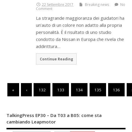
22 Settembre 2017
Breaking news
No
Comment
La stragrande maggioranza dei guidatori ha
un’auto di un colore non adatto alla propria
personalità. È il risultato di uno studio
condotto da Nissan in Europa che rivela che
addirittura…
Continue Reading
«
‹
132
133
134
135
136
TalkingPress EP30 – Da T03 a B05: come sta
cambiando Leapmotor